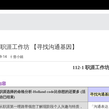
-1 职涯工作坊 【寻找沟通基因】
9-14
曾小姐
112-1 职涯工作
内容
职涯选择的命格分析-Holland code比你想的还要多 (活
寻找沟通基
动已结束)
从职涯第一哩路带领您了解现阶段个人兴趣与特质，
「沟通表达