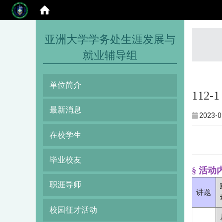
:::
亚洲大学学务处生涯发展与
就业辅导组
单位简介
112
最新消息
2023-0
在校学生
毕业校友
§ 活动
职涯导师
讲题
校园征才活动