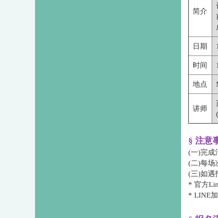
简介
日期
时间
地点
讲师
§ 注意
(一)完
(二)每
(三)如
* 官方Li
* LINE