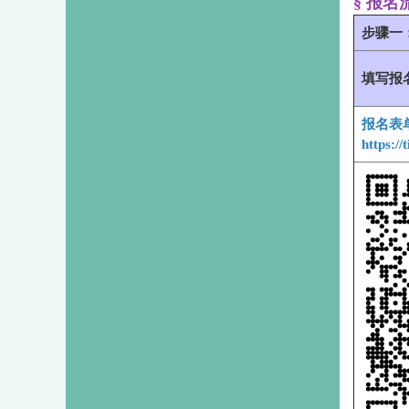
§ 报名
步骤一
填写报
报名表
https:/