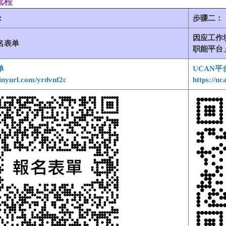
流程
：
步骤二：
因应工作
名表单
职 能平
单
UCAN平
/tinyurl.com/yrdvnf2c
https://u