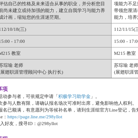
评估自己的性格及未来适合从事的职业，并分析您目
项能力不足
前尚未建立或待加强的能力，建立自我学习与能力养
带领您厘清
成计画，缩短您的生涯迷茫期。
能力，培养
112/10/18(三)
112/11/15(
15:00 - 17:00
15:00 - 17:
M215 教室
M215 教室
苏琮瑜 老师
苏琮瑜 老
(展翅职涯管理顾问中心 执行长)
(展翅职涯
事项
成活动参与者，可依规定申请「
积极学习助学金
」。
场次参与人数有限，请确认报名场次可准时出席，避免影响他人权利。
遇报名已额满，有意愿列为等候补名单，请到生涯组官方Line登记，
ne：
https://page.line.me/298yllot
加入好友，搜寻ID：@298yllot