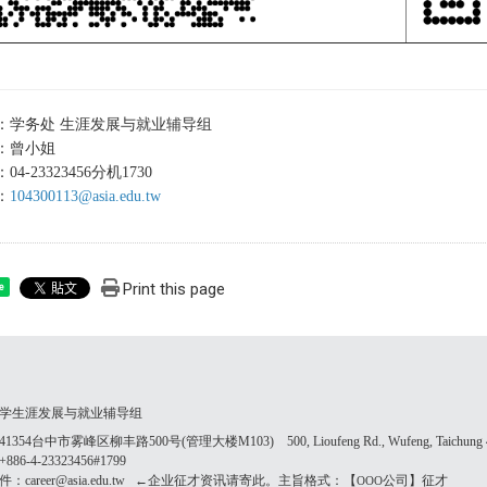
：学务处 生涯发展与就业辅导组
：曾小姐
4-23323456分机1730
：
104300113@asia.edu.tw
Print this page
e
学生涯发展与就业辅导组
354台中市雾峰区柳丰路500号(管理大楼M103) 500, Lioufeng Rd., Wufeng, Taichung 41
86-4-23323456#1799
：career@asia.edu.tw ←企业征才资讯请寄此。主旨格式：【
公司】征才
OOO