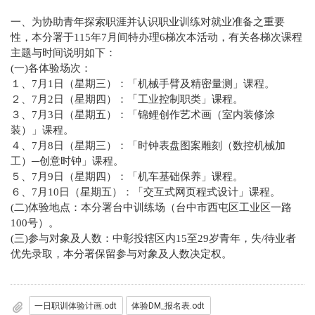
一、为协助青年探索职涯并认识职业训练对就业准备之重要
性，本分署于115年7月间特办理6梯次本活动，有关各梯次课程
主题与时间说明如下：
(一)各体验场次：
１、7月1日（星期三）：「机械手臂及精密量测」课程。
２、7月2日（星期四）：「工业控制职类」课程。
３、7月3日（星期五）：「锦鲤创作艺术画（室内装修涂
装）」课程。
４、7月8日（星期三）：「时钟表盘图案雕刻（数控机械加
工）─创意时钟」课程。
５、7月9日（星期四）：「机车基础保养」课程。
６、7月10日（星期五）：「交互式网页程式设计」课程。
(二)体验地点：本分署台中训练场（台中市西屯区工业区一路
100号）。
(三)参与对象及人数：中彰投辖区内15至29岁青年，失/待业者
优先录取，本分署保留参与对象及人数决定权。
一日职训体验计画.odt
体验DM_报名表.odt