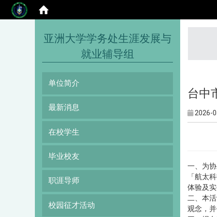
:::
亚洲大学学务处生涯发展与
就业辅导组
单位简介
台中
最新消息
2026-0
在校学生
毕业校友
一、为协
「航太科
职涯导师
体验及实
二、本活
校园征才活动
观念，并