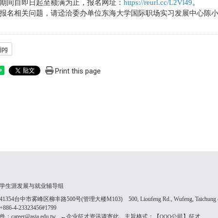
期间自即日起至额满为止，报名网址：
https://reurl.cc/L2Vl49
。
报名相关问题，请迳洽委办单位东海大学国际职场实习发展中心陈小姐，电话：
jpg
Print this page
e
学生涯发展与就业辅导组
354台中市雾峰区柳丰路500号(管理大楼M103) 500, Lioufeng Rd., Wufeng, Taichung 41
86-4-23323456#1799
：career@asia.edu.tw ←企业征才资讯请寄此。主旨格式：【
公司】征才
OOO