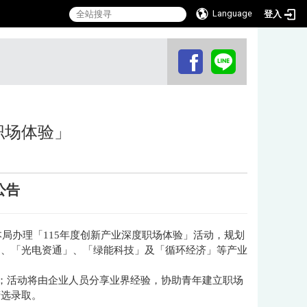
Language
登入
:::
职场体验」
公告
本局办理「115年度创新产业深度职场体验」活动，规划
」、「光电资通」、「绿能科技」及「循环经济」等产业
餐；活动将由企业人员分享业界经验，协助青年建立职场
筛选录取。