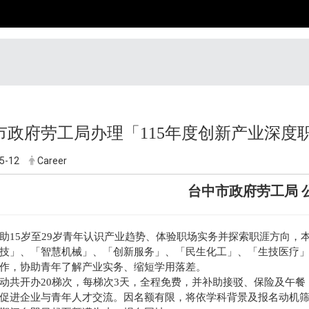
市政府劳工局办理「115年度创新产业深度
5-12
Career
台中市政府劳工局 
助15岁至29岁青年认识产业趋势、体验职场实务并探索职涯方向，
技」、「智慧机械」、「创新服务」、「民生化工」、「生技医疗
作，协助青年了解产业实务、缩短学用落差。
动共开办20梯次，每梯次3天，全程免费，并补助接驳、保险及午
促进企业与青年人才交流。因名额有限，将依学科背景及报名动机