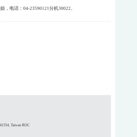
04-23590121分机30022。
354, Taiwan ROC