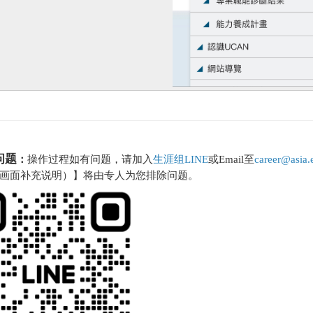
问题
：
操作过程如有问题，请加入
生涯组LINE
或Email至
career@asia.
画面补充说明）】将由专人为您排除问题。