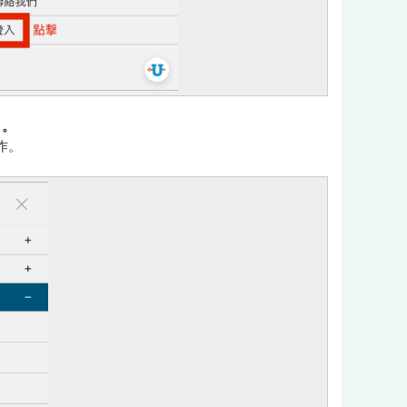
」。
作。