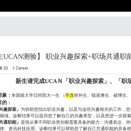
生UCAN测验】 职业兴趣探索+职场共通职
8-25
Career
新生请完成UCAＮ「职业兴趣探索」、「职
对象
：
本国籍大学日间部大一生 （
不含
侨外生、陆港澳生、硕博生、
目的
：
业兴趣探索」
为协助您找出职业兴趣，以及与这些兴趣相关的工作，您
领域。诊断结果可以提供您了解自己的兴趣类型，以及想进一步探
共通职能」
是指从事不同职业类别都需要具备的能力：沟通表达、持
律、资讯科技应用。诊断结果可以帮助您了解自己共通职能的具备