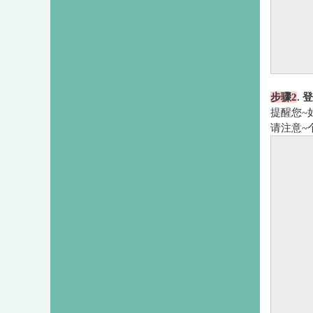
步骤2
.
登
提醒您~
请注意~