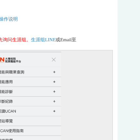
号操作说明
先询问生涯组。
生涯组LINE
或Email至