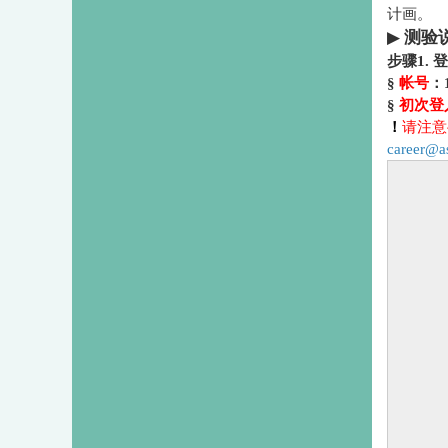
计画。
▶
测验
步骤1
.
§
帐号
：
§
初次登
！
请注意
career@as