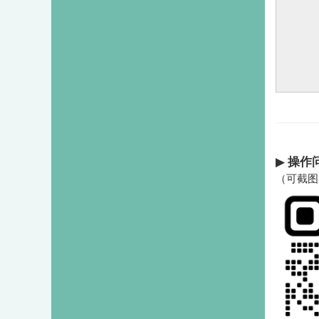
▶
操作
（可截图