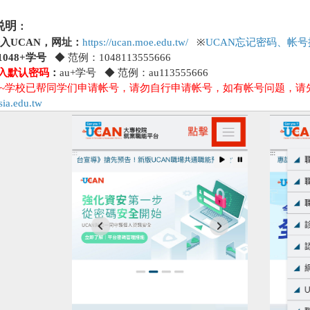
说明
：
 登入UCAN，网址：
https://ucan.moe.edu.tw/
※
UCAN忘记密码、帐
1048+学号
◆ 范例：1048113555666
入默认
密码
：
au+学号 ◆ 范例：au113555666
~学校已帮同学们申请帐号，请勿自行申请帐号，如有帐号问题，请
ia.edu.tw