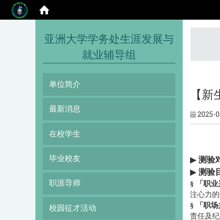
:::
亚洲大学学务处生涯发展与
就业辅导组
单位简介
【新
最新消息
2025-0
在校学生
毕业校友
▶
测验
▶
测验
职涯导师
§ 「职
注心力的
§
「职场
校园征才活动
责任及纪