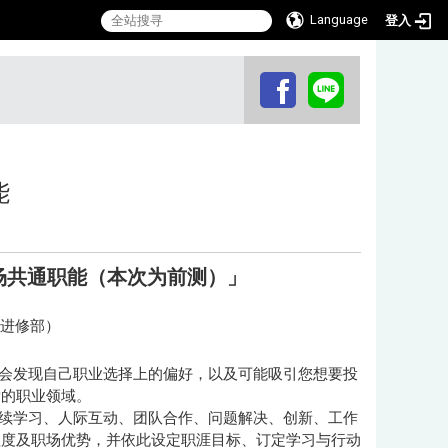
Language
登入
:::
能
场共通职能
（本次为前测）
」
进修部）
会发现自己职业选择上的偏好，以及可能吸引您想要投
索的职业领域。
续学习、人际互动、团队合作、问题解决、创新、工作
程度及职场优势，并依此设定职涯目标、订定学习与行动