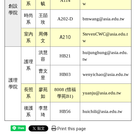
A114
系
毓
w
創設
學院
時尚
王皕
A202-D
bmwang@asia.edu.tw
系
玫
室內
周傳
StevenCWC@asia.edu.t
A210
系
文
w
洪慧
huijunghung@asia.edu.
HB21
容
tw
護理
系
曹文
HB03
wenyichao@asia.edu.tw
昱
護理
學院
長照
廖苑
8008 (惜福
yuanju@asia.edu.tw
系
如
學苑B1)
後護
李慧
HB56
huichili@asia.edu.tw
系
琦
Print this page
Share