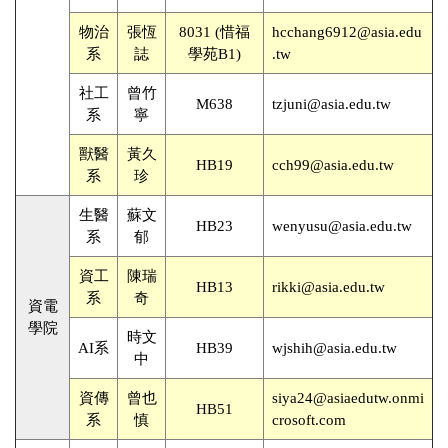
物治
張恆
8031 (惜福
hcchang6912@asia.edu
系
誌
學苑B1)
.tw
社工
曾竹
M638
tzjuni@asia.edu.tw
系
寧
獸醫
黃久
HB19
cch99@asia.edu.tw
系
珍
生醫
蘇文
HB23
wenyusu@asia.edu.tw
系
郁
資工
陳瑞
HB13
rikki@asia.edu.tw
系
奇
資電
學院
時文
AI系
HB39
wjshih@asia.edu.tw
中
資傳
曾也
siya24@asiaedutw.onmi
HB51
系
慎
crosoft.com