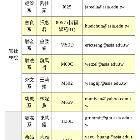
經管
呂佳
I625
jareelu@asia.edu.tw
系
茹
會資
張惠
8057 (惜福
hueichun@asia.edu.tw
系
君
學苑B1)
財金
曾塍
M60D
erictseng@asia.edu.tw
系
睿
管社
學院
財法
魏馬
M60C
wetzel@asia.edu.tw
系
哲
外文
王莉
M302
wangliji@asia.edu.tw
系
娟
幼教
林妮
mnniyen@yahoo.com.t
M659
系
燕
w
數媒
陳慧
grummit@gm.asia.edu.t
H30E
系
霞
w
商品
黃雅
yayu_huang@asia.edu.t