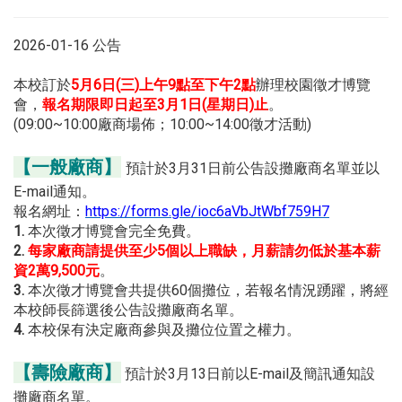
2026-01-16 公告
本校訂於
5月6日(三)上午9點至下午2點
辦理校園徵才博覽
會，
報名期限即日起至3月1日(星期日)止
。
(09:00~10:00廠商場佈；10:00~14:00徵才活動)
【一般廠商】
預計於3月31日前公告設攤廠商名單並以
E-mail通知。
報名網址：
https://forms.gle/ioc6aVbJtWbf759H7
1.
本次徵才博覽會完全免費。
2.
每家廠商請提供至少5個以上職缺，月薪請勿低於基本薪
資2萬9,500元
。
3.
本次徵才博覽會共提供60個攤位，若報名情況踴躍，將經
本校師長篩選後公告設攤廠商名單。
4.
本校保有決定廠商參與及攤位位置之權力。
【壽險廠商】
預計於3月13日前以E-mail及簡訊通知設
攤廠商名單。