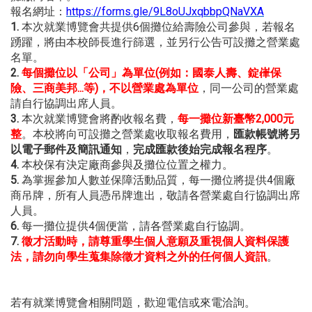
報名網址：
https://forms.gle/9L8oUJxqbbpQNaVXA
1.
本次就業博覽會共提供6個攤位給壽險公司參與，若報名
踴躍，將由本校師長進行篩選，並另行公告可設攤之營業處
名單。
2.
每個攤位以「公司」為單位
(例如：國泰人壽、錠嵂保
險、三商美邦...等)，不
以營業處為單位
，同一公司的營業處
請自行協調出席人員。
3.
本次就業博覽會將酌收報名費，
每一攤位新臺幣2,000元
整
。本校將向可設攤之營業處收取報名費用，
匯款帳號將另
以電子郵件及簡訊通知
，
完成匯款後始完成報名程序
。
4.
本校保有決定廠商參與及攤位位置之權力。
5.
為掌握參加人數並保障活動品質，每一攤位將提供4個廠
商吊牌，所有人員憑吊牌進出，敬請各營業處自行協調出席
人員。
6.
每一攤位提供4個便當，請各營業處自行協調。
7.
徵才活動時，請尊重學生個人意願及重視個人資料保護
法，請勿向學生蒐集除徵才資料之外的任何個人資訊
。
若有就業博覽會相關問題，歡迎電信或來電洽詢。