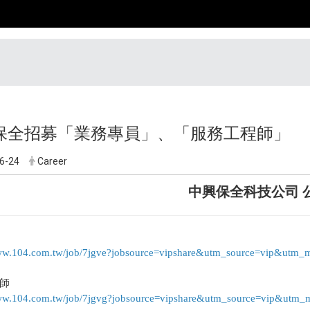
保全招募「
業務專員」、「服務工程師」
6-24
Career
中興保全科技公司 
www.104.com.tw/job/7jgve?jobsource=vipshare&utm_source=vip&utm
師
www.104.com.tw/job/7jgvg?jobsource=vipshare&utm_source=vip&utm