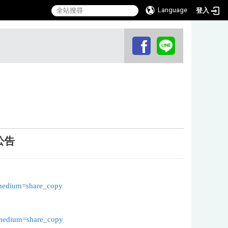
Language
登入
:::
公告
_medium=share_copy
_medium=share_copy