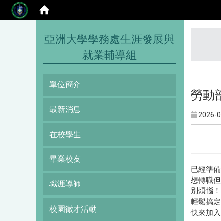
:::
亞洲大學學務處生涯發展與
就業輔導組
單位簡介
勞動
最新消息
2026-0
在校學生
畢業校友
已經準備
想轉職但
職涯導師
別煩惱！
輕鬆搞定
校園徵才活動
快來加入