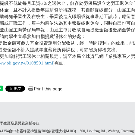
提繳不低於每月工資6％之退休金，儲存於勞保局設立之勞工退休金
休金，且不計入提繳年度薪資所得課稅。其自願提繳部分，由雇主
助轉知畢業生及在校生，畢業後進入職場或從事暑期工讀時，應留
職或正職工作，雇主均應依法為其申報提繳退休金，同時自己也可
並由雇主向勞保局申報，由雇主每月收取自願提繳金額後繳納至勞保
請向學生宣導參加自願提繳退休金的好處：
願提繳金額可參與基金投資運用分配收益，經「時間複利」的效果，
願提繳金額不計入提繳年度薪資所得課稅，可節省所得稅支出。
更加瞭解勞工退休金相關規定，請至本局全球資訊網「業務專區／
www.bli.gov.tw/0108501.html
)頁面。
Print this page
e
學生涯發展與就業輔導組
354台中市霧峰區柳豐路500號(管理大樓M103) 500, Lioufeng Rd., Wufeng, Taichung 41