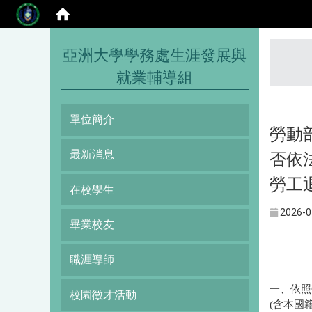
:::
亞洲大學學務處生涯發展與
就業輔導組
單位簡介
勞動
最新消息
否依
勞工
在校學生
2026-0
畢業校友
職涯導師
一、依照
校園徵才活動
(含本國