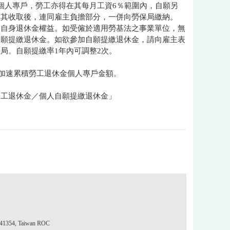
個人專戶，勞工亦得在其每月工資6％範圍內，自願另
向其收取後，連同雇主負擔部分，一併向勞保局繳納。
意自身退休金權益。如受僱於適用勞基法之事業單位，無
自願提繳退休金。如欲參加自願提繳退休金，請向雇主表
局。自願提繳率1年內可調整2次。
能加速累積勞工退休金個人專戶金額。
勞工退休金／個人自願提繳退休金」
354, Taiwan ROC