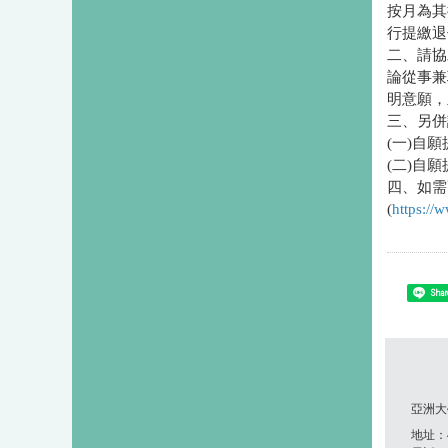
按月為其
行提繳退
二、請協
論從事兼
明意願，
三、另併
(一)自
(二)自
四、如需
(
https://
Shar
亞洲大
地址：41