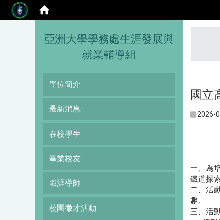
:::
亞洲大學學務處生涯發展與
就業輔導組
單位簡介
國立
最新消息
2026-0
在校學生
畢業校友
一、為
鐵道探
職涯導師
二、活
趣。
校園徵才活動
三、活