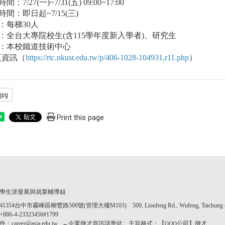
間：7/27(一)~7/31(五) 09:00~17:00
時間：即日起~7/15(三)
額：每梯30人
象：全台大專院校生(含115學年度新入學者)、研究生
點：本校鐵道技術中心
頁資訊（
https://rtc.nkust.edu.tw/p/406-1028-104931,r11.php
）
jpg
Print this page
e
學生涯發展與就業輔導組
354台中市霧峰區柳豐路500號(管理大樓M103) 500, Lioufeng Rd., Wufeng, Taichung 41
86-4-23323456#1799
：career@asia.edu.tw ←企業徵才資訊請寄此。主旨格式：【
公司】徵才
OOO