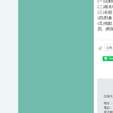
(一)活動時
(二)報名
(三)名
(四)對
(五)地
四、網
公告.
Shar
亞洲大
地址：41
電話：+8
電子郵件