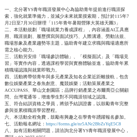
一、北分署YS青年職涯發展中心為協助青年提前進行職涯探
索，強化就業準備力，並減少未來就業摸索期，預計於115年7
月2日至7月30日辦理「115年青年暑期營隊大英雄天團3」
二、本活動規劃「職場就業力養成課程」，內容涵蓋AI工具應
用、職涯規劃、履歷撰寫與面試技巧、人際溝通、勞動法規、
職場形象及產業趨勢等主題，協助青年建立求職與職場適應所
需之核心能力。
三、活動另安排「職場參訪體驗」、「模擬面試」及「職場見
習」等實作內容，透過課程學習與實務體驗並進，協助青年累
積職場認識與就業即戰力。
四、活動將帶領青年與多元產業及知名企業近距離接軌，包含
數位娛樂產業之春魚創意、魔競娛樂；活動策展產業之
ACCUPASS、華山文創園區；品牌行銷產業之布爾喬亞公關顧
問、台灣電通等，增進學生對不同職涯領域之認識。
五、符合結訓資格之學員，將頒予結訓證書，以鼓勵青年完整
參與並累積職涯學習歷程。
六、本活動全程免費，鼓勵有興趣之在學青年踴躍報名參加。
七、活動報名網址：
https://forms.gle/nr5ANr2BbZsYqE5C8
八、如有活動相關問題，請洽詢北分署YS青年職涯發展中心，