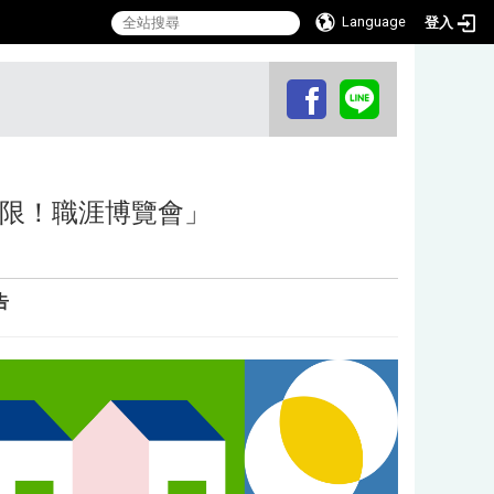
Language
登入
:::
無限！職涯博覽會」
告