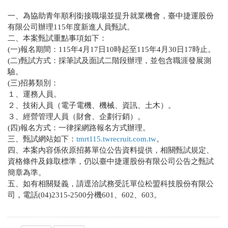
一、為協助青年順利銜接職場並提升就業機會，臺中捷運股份
有限公司辦理115年度新進人員甄試。
二、本案甄試重點事項如下：
(一)報名期間：115年4月17日10時起至115年4月30日17時止。
(二)甄試方式：採筆試及面試二階段辦理，並包含職涯發展測
驗。
(三)招募類別：
１、運務人員。
２、技術人員（電子電機、機械、資訊、土木）。
３、經營管理人員（財會、企劃行銷）。
(四)報名方式：一律採網路報名方式辦理。
三、甄試網站如下：
tmrt115.twrecruit.com.tw
。
四、本案內容係依原招募單位公告資料提供，相關甄試規定、
資格條件及錄取標準，仍以臺中捷運股份有限公司公告之甄試
簡章為準。
五、如有相關疑義，請逕洽試務受託單位松盟科技股份有限公
司，電話(04)2315-2500分機601、602、603。