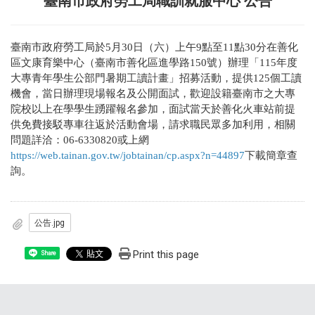
臺南市政府勞工局職訓就服中心 公告
臺南市政府勞工局於5月30日（六）上午9點至11點30分在善化
區文康育樂中心（臺南市善化區進學路150號）辦理「115年度
大專青年學生公部門暑期工讀計畫」招募活動，提供125個工讀
機會，當日辦理現場報名及公開面試，歡迎設籍臺南市之大專
院校以上在學學生踴躍報名參加，面試當天於善化火車站前提
供免費接駁專車往返於活動會場，請求職民眾多加利用，相關
問題詳洽：06-6330820或上網
https://web.tainan.gov.tw/jobtainan/cp.aspx?n=44897
下載簡章查
詢。
公告.jpg
Print this page
Share