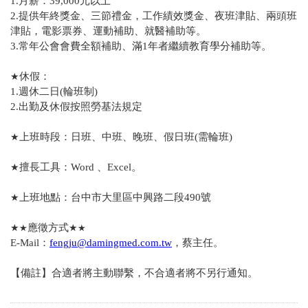
1.月薪：39,000元以上
2.提供年終獎金、三節禮金，工作績效獎金、夜班津貼、兩頭班
津貼，電影票券、運動補助、就醫補助等。
3.常年公會會費全額補助、滿1年者繼續教育學分補助等。
★
休假：
1.週休二日(輪班制)
2.出勤及休假按照勞基法規定
★
上班時段：日班、中班、晚班、假日班(需輪班)
★
擅長工具：Word 、Excel。
★
上班地點：台中市大里區中興路二段490號
★
應徵方式
★
★
★
E-Mail：
fengju@damingmed.com.tw
，蔡主任。
【備註】合適者將主動聯繫，不合適者將不另行通知。