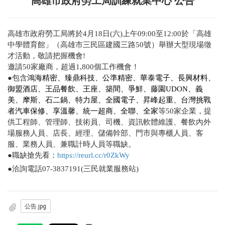
高雄市政府勞工局訓練就業中心 公告
高雄市政府勞工局將於4月18日(六)上午09:00至12:00於「高雄
中學體育館」（高雄市三民區建國三路50號）舉辦大型現場徵
才活動，敬請把握機會!
邀請50家廠商，超過1,800個工作機會！
●包含
鴻海精密、臻鼎科技、公準精密、華泰電子、
長興材料、
御盟酒店
、
王品餐飲、王座、築間、爭鮮、藤園UDON、義
美、摩斯、石二鍋、特力屋、全國電子、昇峰起重、台灣挑戰
者汽車保修、享溫馨、統一超商、全聯、全家
等
50
家企業，提
供工程師、管理師、技術員、司機、資訊軟體維護、餐飲內外
場服務人員、店長、經理、儲備幹部、門市與專櫃人員、客
服、業務人員、兼職計時人員等職缺。
●職缺搶先看：
https://reurl.cc/r0ZkWy
●洽詢電話07-3837191(三民就業服務站)
公告.jpg