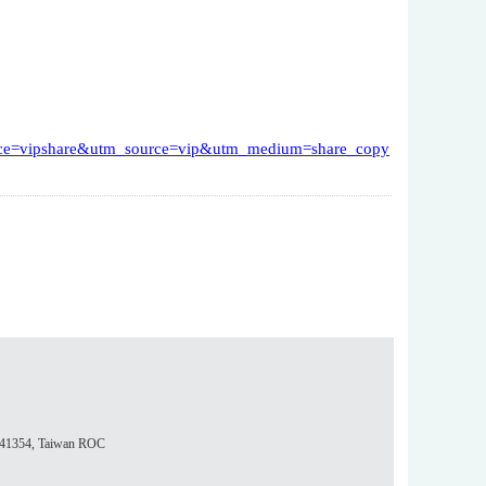
urce=vipshare&utm_source=vip&utm_medium=share_copy
354, Taiwan ROC