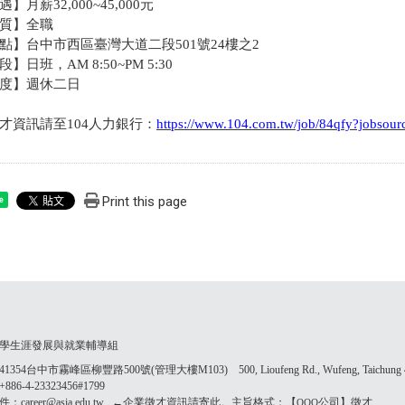
】月薪32,000~45,000元
質】全職
點】台中市西區臺灣大道二段501號24樓之2
】日班，AM 8:50~PM 5:30
度】週休二日
才資訊請至104人力銀行：
https://www.104.com.tw/job/84qfy?jobso
Print this page
e
學生涯發展與就業輔導組
354台中市霧峰區柳豐路500號(管理大樓M103) 500, Lioufeng Rd., Wufeng, Taichung 41
86-4-23323456#1799
：career@asia.edu.tw ←企業徵才資訊請寄此。主旨格式：【
公司】徵才
OOO