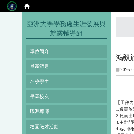
:::
亞洲大學學務處生涯發展與
就業輔導組
單位簡介
鴻毅
最新消息
2026-0
在校學生
畢業校友
【工作內
1.負責
職涯導師
2.負責
3.主動
校園徵才活動
4.客戶