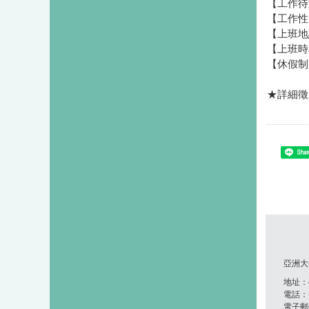
【工作待遇
【工作性
【上班地
【上班時段
【休假制
★詳細徵
Shar
亞洲大
地址：41
電話：+8
電子郵件