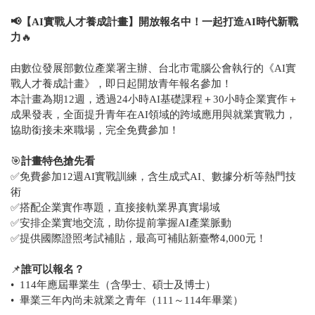
📢【AI實戰人才養成計畫】開放報名中！
一起打造AI時代新戰
力
🔥
由數位發展部數位產業署主辦、台北市電腦公會執行的《AI實
戰人才養成計畫》，即日起開放青年報名參加！
本計畫為期12週，透過24小時AI基礎課程＋30小時企業實作＋
成果發表，全面提升青年在AI領域的跨域應用與就業實戰力，
協助銜接未來職場，完全免費參加！
🎯
計畫特色搶先看
✅免費參加12週AI實戰訓練，含生成式AI、數據分析等熱門技
術
✅搭配企業實作專題，直接接軌業界真實場域
✅安排企業實地交流，助你提前掌握AI產業脈動
✅提供國際證照考試補貼，最高可補貼新臺幣4,000元！
📌
誰可以報名？
• 114年應屆畢業生（含學士、碩士及博士）
• 畢業三年內尚未就業之青年（111～114年畢業）