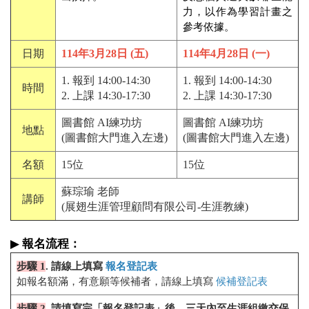
力，以作為學習計畫之
參考依據。
日期
114年3月28日 (五)
114年4月28日 (一)
1. 報到 14:00-14:30
1. 報到
14:00-14:30
時間
2. 上課 14:30-17:30
2. 上課
14:30-17:30
圖書館 AI練功坊
圖書館 AI練功坊
地點
(圖書館大門
進入
左邊)
(圖書館大門
進入
左邊)
名額
15位
15位
蘇琮瑜 老師
講師
(展翅生涯管理顧問有限公司-生涯教練)
▶
報名流程：
步驟 1
. 請線上填寫
報名登記表
如報名額滿，有意願等候補者，請線上填寫
候補登記表
步驟 2
. 請填寫完「報名登記表」後，
三天內
至生涯組繳交保