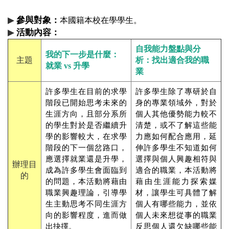
▶
參與對象：
本國籍本校在學學生。
▶
活動內容：
自我能力盤點與分
我的下一步是什麼：
主題
析：找出適合我的職
就業 vs 升學
業
許多學生在目前的求學
許多學生除了專研於自
階段已開始思考未來的
身的專業領域外，對於
生涯方向，且部分系所
個人其他優勢能力較不
的學生對於是否繼續升
清楚，或不了解這些能
學的影響較大，在求學
力應如何配合應用，延
階段的下一個岔路口，
伸許多學生不知道如何
應選擇就業還是升學，
選擇與個人興趣相符與
辦理目
成為許多學生會面臨到
適合的職業，本活動將
的
的問題，本活動將藉由
藉由生涯能力探索媒
職業興趣理論，引導學
材，讓學生可具體了解
生主動思考不同生涯方
個人有哪些能力，並依
向的影響程度，進而做
個人未來想從事的職業
出抉擇。
反思個人還欠缺哪些能