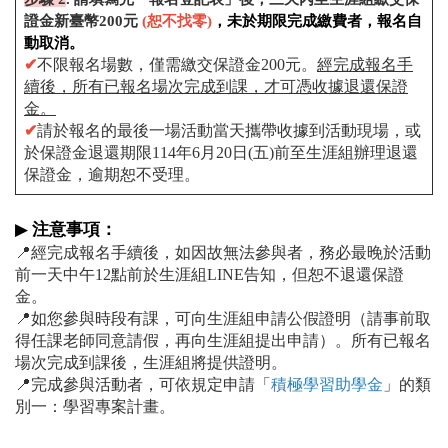
證金新臺幣200元
(恕不找零)
，未於期限完成繳費者，報名自
動取消。
✔
不限報名場數，僅需繳交保證金200元。
經完成報名手
續後，
所有已報名場次完成到課，才可憑收據退還保證
金
。
✔
請於報名的最後一場活動當天攜帶收據到活動現場，或
於保證金退還期限114年6月20日(五)前至生涯組辦理退還
保證金，逾期恕不受理。
▶
注意事項
：
📍經完成報名手續後，如因故無法參與者，務必最晚於活動
前一天中午12點前於生涯組LINE告知，但恕不退還保證
金。
📍如您參與時段有課，
可向生涯組申請公假證明（請事前取
得任課老師同意請假，再向生涯組提出申請）。所有已報名
場次完成到課後，生涯組將提供證明。
📍
完成參與活動者，可依規定申請「
積極學習助學金
」的類
別一：學習專案計畫。