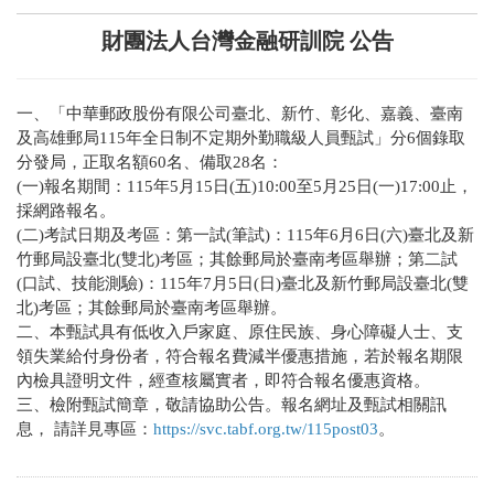
財團法人台灣金融研訓院 公告
一、「中華郵政股份有限公司臺北、新竹、彰化、嘉義、臺南
及高雄郵局115年全日制不定期外勤職級人員甄試」分6個錄取
分發局，正取名額60名、備取28名：
(一)報名期間：115年5月15日(五)10:00至5月25日(一)17:00止，
採網路報名。
(二)考試日期及考區：第一試(筆試)：115年6月6日(六)臺北及新
竹郵局設臺北(雙北)考區；其餘郵局於臺南考區舉辦；第二試
(口試、技能測驗)：115年7月5日(日)臺北及新竹郵局設臺北(雙
北)考區；其餘郵局於臺南考區舉辦。
二、本甄試具有低收入戶家庭、原住民族、身心障礙人士、支
領失業給付身份者，符合報名費減半優惠措施，若於報名期限
內檢具證明文件，經查核屬實者，即符合報名優惠資格。
三、檢附甄試簡章，敬請協助公告。報名網址及甄試相關訊
息， 請詳見專區：
https://svc.tabf.org.tw/115post03
。