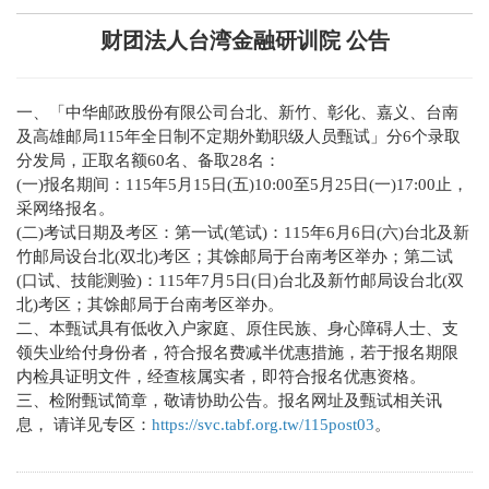
财团法人台湾金融研训院 公告
一、「中华邮政股份有限公司台北、新竹、彰化、嘉义、台南
及高雄邮局115年全日制不定期外勤职级人员甄试」分6个录取
分发局，正取名额60名、备取28名：
(一)报名期间：115年5月15日(五)10:00至5月25日(一)17:00止，
采网络报名。
(二)考试日期及考区：第一试(笔试)：115年6月6日(六)台北及新
竹邮局设台北(双北)考区；其馀邮局于台南考区举办；第二试
(口试、技能测验)：115年7月5日(日)台北及新竹邮局设台北(双
北)考区；其馀邮局于台南考区举办。
二、本甄试具有低收入户家庭、原住民族、身心障碍人士、支
领失业给付身份者，符合报名费减半优惠措施，若于报名期限
内检具证明文件，经查核属实者，即符合报名优惠资格。
三、检附甄试简章，敬请协助公告。报名网址及甄试相关讯
息， 请详见专区：
https://svc.tabf.org.tw/115post03
。