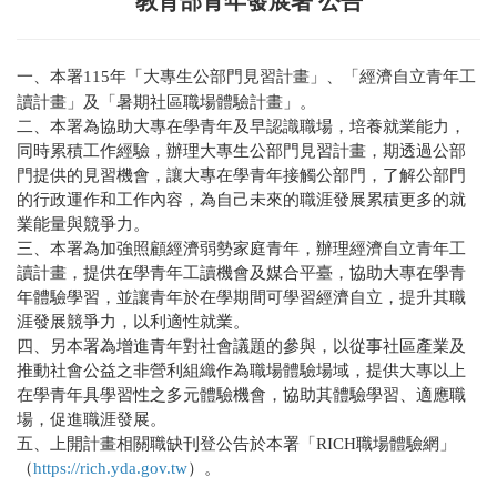
教育部青年發展署 公告
一、本署115年「大專生公部門見習計畫」、「經濟自立青年工
讀計畫」及「暑期社區職場體驗計畫」。
二、本署為協助大專在學青年及早認識職場，培養就業能力，
同時累積工作經驗，辦理大專生公部門見習計畫，期透過公部
門提供的見習機會，讓大專在學青年接觸公部門，了解公部門
的行政運作和工作內容，為自己未來的職涯發展累積更多的就
業能量與競爭力。
三、本署為加強照顧經濟弱勢家庭青年，辦理經濟自立青年工
讀計畫，提供在學青年工讀機會及媒合平臺，協助大專在學青
年體驗學習，並讓青年於在學期間可學習經濟自立，提升其職
涯發展競爭力，以利適性就業。
四、另本署為增進青年對社會議題的參與，以從事社區產業及
推動社會公益之非營利組織作為職場體驗場域，提供大專以上
在學青年具學習性之多元體驗機會，協助其體驗學習、適應職
場，促進職涯發展。
五、上開計畫相關職缺刊登公告於本署「RICH職場體驗網」
（
https://rich.yda.gov.tw
）。