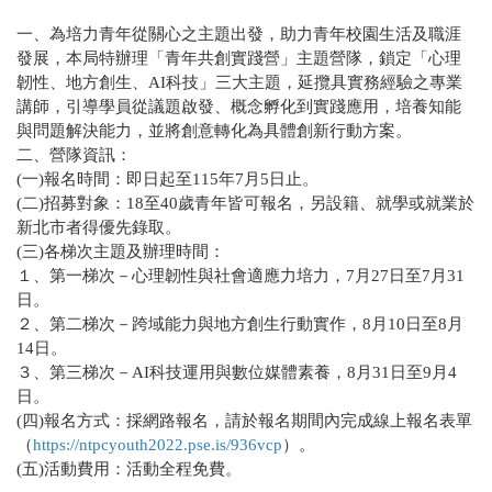
一、為培力青年從關心之主題出發，助力青年校園生活及職涯
發展，本局特辦理「青年共創實踐營」主題營隊，鎖定「心理
韌性、地方創生、AI科技」三大主題，延攬具實務經驗之專業
講師，引導學員從議題啟發、概念孵化到實踐應用，培養知能
與問題解決能力，並將創意轉化為具體創新行動方案。
二、營隊資訊：
(一)報名時間：即日起至115年7月5日止。
(二)招募對象：18至40歲青年皆可報名，另設籍、就學或就業於
新北市者得優先錄取。
(三)各梯次主題及辦理時間：
１、第一梯次－心理韌性與社會適應力培力，7月27日至7月31
日。
２、第二梯次－跨域能力與地方創生行動實作，8月10日至8月
14日。
３、第三梯次－AI科技運用與數位媒體素養，8月31日至9月4
日。
(四)報名方式：採網路報名，請於報名期間內完成線上報名表單
（
https://ntpcyouth2022.pse.is/936vcp
）。
(五)活動費用：活動全程免費。