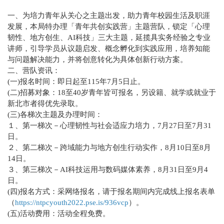
一、为培力青年从关心之主题出发，助力青年校园生活及职涯
发展，本局特办理「青年共创实践营」主题营队，锁定「心理
韧性、地方创生、AI科技」三大主题，延揽具实务经验之专业
讲师，引导学员从议题启发、概念孵化到实践应用，培养知能
与问题解决能力，并将创意转化为具体创新行动方案。
二、营队资讯：
(一)报名时间：即日起至115年7月5日止。
(二)招募对象：18至40岁青年皆可报名，另设籍、就学或就业于
新北市者得优先录取。
(三)各梯次主题及办理时间：
１、第一梯次－心理韧性与社会适应力培力，7月27日至7月31
日。
２、第二梯次－跨域能力与地方创生行动实作，8月10日至8月
14日。
３、第三梯次－AI科技运用与数码媒体素养，8月31日至9月4
日。
(四)报名方式：采网络报名，请于报名期间内完成线上报名表单
（
https://ntpcyouth2022.pse.is/936vcp
）。
(五)活动费用：活动全程免费。