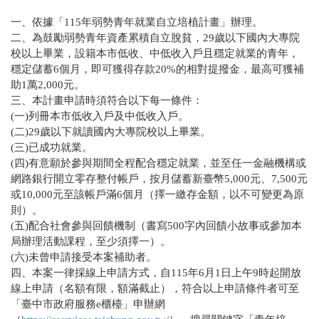
一、依據「115年弱勢青年就業自立培植計畫」辦理。
二、為鼓勵弱勢青年資產累積自立脫貧，29歲以下國內大專院
校以上畢業，設籍本市低收、中低收入戶且穩定就業的青年，
穩定儲蓄6個月，即可獲得存款20%的相對提撥金，最高可獲補
助1萬2,000元。
三、本計畫申請時須符合以下每一條件：
(一)列冊本市低收入戶及中低收入戶。
(二)29歲以下就讀國內大專院校以上畢業。
(三)已成功就業。
(四)有意願於參與期間全程配合穩定就業，並至任一金融機構或
網路銀行開立零存整付帳戶，按月儲蓄新臺幣5,000元、7,500元
或10,000元至該帳戶滿6個月（擇一繳存金額，以不可變更為原
則）。
(五)配合社會參與回饋機制（書寫500字內回饋小故事或參加本
局辦理活動課程，至少須擇一）。
(六)未曾申請接受本案補助者。
四、本案一律採線上申請方式，自115年6月1日上午9時起開放
線上申請（名額有限，額滿截止），符合以上申請條件者可至
「臺中市政府服務e櫃檯」申辦網