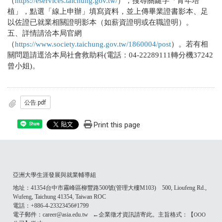
（
https://eservices.taichung.gov.tw/
），搜尋關鍵字「青年培
植」，點選「線上申辦」填寫資料，並上傳畢業證書影本、足
以佐證已就業相關證明影本（如薪資證明或在職證明）。
五、詳情請洽本局官網
（
https://www.society.taichung.gov.tw/1860004/post
）。若有相
關問題請逕洽本局社會救助科(電話：04-22289111轉分機37242
曾小姐)。
公告.pdf
Print this page
Share
亞洲大學生涯發展與就業輔導組
地址：41354台中市霧峰區柳豐路500號(管理大樓M103) 500, Lioufeng Rd.,
Wufeng, Taichung 41354, Taiwan ROC
電話：+886-4-23323456#1799
電子郵件：career@asia.edu.tw ←企業徵才資訊請寄此。主旨格式：【
OOO