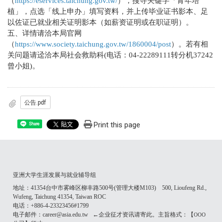
（
https://eservices.taichung.gov.tw/
），搜寻关键字「青年培
植」，点选「线上申办」填写资料，并上传毕业证书影本、足
以佐证已就业相关证明影本（如薪资证明或在职证明）。
五、详情请洽本局官网
（
https://www.society.taichung.gov.tw/1860004/post
）。若有相
关问题请迳洽本局社会救助科(电话：04-22289111转分机37242
曾小姐)。
公告.pdf
Print this page
Share
亚洲大学生涯发展与就业辅导组
地址：41354台中市雾峰区柳丰路500号(管理大楼M103) 500, Lioufeng Rd.,
Wufeng, Taichung 41354, Taiwan ROC
电话：+886-4-23323456#1799
电子邮件：career@asia.edu.tw ←企业征才资讯请寄此。主旨格式：【
OOO