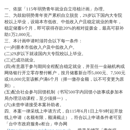
一、依据「115年弱势青年就业自立培植计画」办理。
二、为鼓励弱势青年资产累积自立脱贫，29岁以下国内大专院
校以上毕业，设籍本市低收、中低收入户且稳定就业的青年，
稳定储蓄6个月，即可获得存款20%的相对提拨金，最高可获补
助1万2,000元。
三、本计画申请时须符合以下每一条件：
(一)列册本市低收入户及中低收入户。
(二)29岁以下就读国内大专院校以上毕业。
(三)已成功就业。
(四)有意愿于参与期间全程配合稳定就业，并至任一金融机构或
网络银行开立零存整付帐户，按月储蓄新台币5,000元、7,500元
或10,000元至该帐户满6个月（择一缴存金额，以不可变更为原
则）。
(五)配合社会参与回馈机制（书写500字内回馈小故事或参加本
局办理活动课程，至少须择一）。
(六)未曾申请接受本案补助者。
四、本案一律采线上申请方式，自115年6月1日上午9时起开放
线上申请（名额有限，额满截止），符合以上申请条件者可至
「台中市政府服务e柜台」申办网