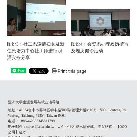
图说3：社工系邀请妇女及新
图说4：会资系办理履历撰写
住民培力中心社工师进行职
及履历健诊活动
涯实务分享
Print this page
Share
亚洲大学生涯发展与就业辅导组
地址：41354台中市雾峰区柳丰路500号(管理大楼M103) 500, Lioufeng Rd.,
Wufeng, Taichung 41354, Taiwan ROC
电话：+886-4-23323456#1799
电子邮件：career@asia.edu.tw ←企业征才资讯请寄此。主旨格式：【
OOO
公司】征才