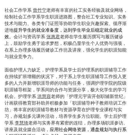
社会工作学系
曾竹宁
老师有丰富的社工实务经验及就业网络，
绘制社会工作学系学生职涯进路图，整合社工专业知识、实务
技术与能力、各类专门证照等协助学生职业兴趣探索、循序渐
进地
提升学生的就业准备度，达到学生毕业后稳定就业的成
效。
会计与资讯学系
张惠君
老师在学生履历撰写与履历健诊
上，鼓励学生勇于追求梦想，积极凸显学生个人优势与强项，
在系上办理多场履历健诊工作坊及讲座，强化学生的职涯知能
与就业竞争力。
面临护理人力缺乏，护理学系及学士后护理系的职涯辅导工作
在持续扩班增额的状况下，对于系上学生职涯辅导工作投入更
多的人力并新增职涯导师的功能与任务，强调护理学院的院级
职涯辅导框架，学系间的合作与资源分享，极大化学生的学习
机会。护理学系
洪慧容
老师的「护理元宇宙开创职辅新世纪」
计画获得教育部补助并积极参加「职涯辅导种子教师培训工作
坊」将丰富的职涯辅导教材与资源孕育在护理专业课程与实
习，亦规划多元课外活动，培养学生多方位职能。学士后护理
学系
李慧琦
老师与实务界有紧密的连结，办理多场职涯参访、
讲座及就业媒合活动，
应用社会网络资源，通盘规划与执行系