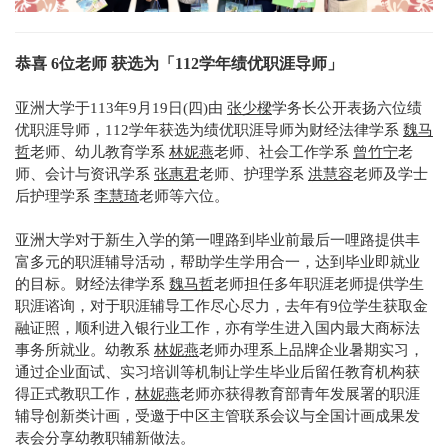
恭喜 6位老师 获选为「112学年绩优职涯导师」
亚洲大学于113年9月19日(四)由
张少樑
学务长公开表扬六位绩
优职涯导师，112学年获选为绩优职涯导师为财经法律学系
魏马
哲
老师、幼儿教育学系
林妮燕
老师、社会工作学系
曾竹宁
老
师、会计与资讯学系
张惠君
老师、护理学系
洪慧容
老师及学士
后护理学系
李慧琦
老师等六位。
亚洲大学对于新生入学的第一哩路到毕业前最后一哩路提供丰
富多元的职涯辅导活动，帮助学生学用合一，达到毕业即就业
的目标。财经法律学系
魏马哲
老师担任多年职涯老师提供学生
职涯谘询，对于职涯辅导工作尽心尽力，去年有9位学生获取金
融证照，顺利进入银行业工作，亦有学生进入国内最大商标法
事务所就业。幼教系
林妮燕
老师办理系上品牌企业暑期实习，
通过企业面试、实习培训等机制让学生毕业后留任教育机构获
得正式教职工作，
林妮燕
老师亦获得教育部青年发展署的职涯
辅导创新类计画，受邀于中区主管联系会议与全国计画成果发
表会分享幼教职辅新做法。