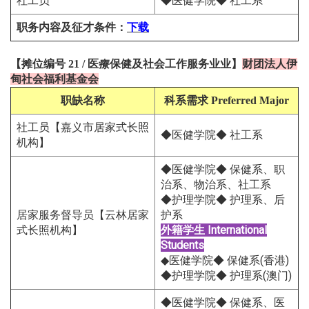
社工员
◆医健学院◆ 社工系
职务内容及征才条件
：
下载
【
摊位编号 21
/
医療保健及社会工作服务业
业
】
财团法人伊
甸社会福利基金会
职缺名称
科系需求
Preferred Major
社工员【嘉义市居家式长照
◆医健学院◆ 社工系
机构】
◆医健学院◆ 保健系、职
治系、物治系、社工系
◆护理学院◆ 护理系、后
居家服务督导员【云林居家
护系
式长照机构】
外籍学生
International
Students
◆医健学院◆ 保健系(香港)
◆护理学院◆ 护理系(澳门)
◆医健学院◆ 保健系、医