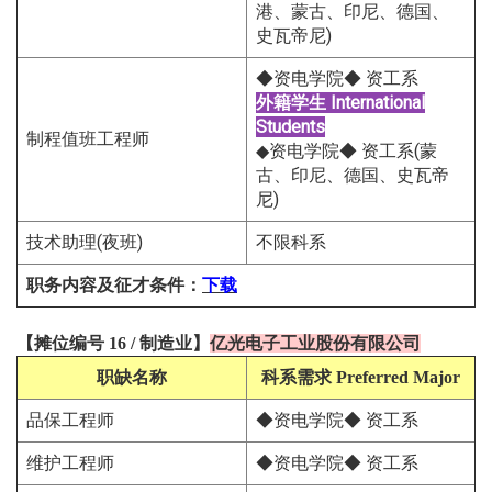
港、蒙古、印尼、德国、
史瓦帝尼)
◆资电学院◆ 资工系
外籍学生
International
Students
制程值班工程师
◆资电学院◆ 资工系(蒙
古、印尼、德国、史瓦帝
尼)
技术助理(夜班)
不限科系
职务内容及征才条件
：
下载
【
摊位编号 16
/
制造
业
】
亿光电子工业股份有限公司
职缺名称
科系需求
Preferred Major
品保工程师
◆资电学院◆ 资工系
维护工程师
◆资电学院◆ 资工系