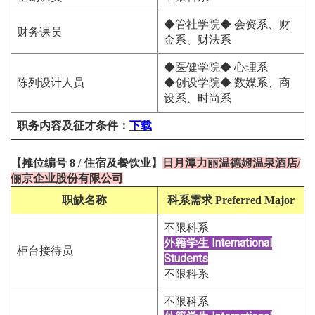
◆管社学院◆ 会资系、财
财务课员
金系、财法系
◆医健学院◆ 心理系
陈列设计人员
◆创设学院◆ 数媒系、商
设系、时尚系
职务内容及征才条件
：
下载
【
摊位编号
8
/
住宿及餐饮
业
】
日月潭力丽温德姆温泉酒店/
俪京企业股份有限公司
职缺名称
科系需求
Preferred Major
不限科系
外籍学生
International
柜台接待员
Students
不限科系
不限科系