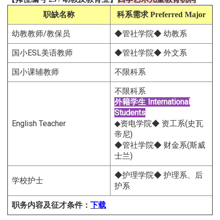
职缺名称
科系需求
Preferred Major
幼教教师/教保员
◆管社学院◆ 幼教系
国小ESL美语教师
◆管社学院◆ 外文系
国小课辅教师
不限科系
不限科系
外籍学生
International
Students
English Teacher
◆资电学院◆ 资工系(史瓦
帝尼)
◆管社学院◆ 财金系(斯威
士兰)
◆护理学院◆ 护理系、后
学校护士
护系
职务内容及征才条件
：
下载