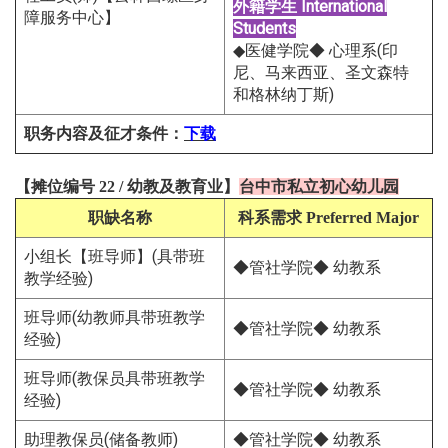
外籍学生
International
障服务中心】
Students
◆医健学院◆ 心理系(印
尼、马来西亚、圣文森特
和格林纳丁斯)
职务内容及征才条件
：
下载
【摊位编号 22
/
幼教及教育
业
】
台中市私立初心幼儿园
职缺名称
科系需求
Preferred Major
小组长【班导师】(具带班
◆管社学院◆ 幼教系
教学经验)
班导师(幼教师具带班教学
◆管社学院◆ 幼教系
经验)
班导师(教保员具带班教学
◆管社学院◆ 幼教系
经验)
助理教保员(储备教师)
◆管社学院◆ 幼教系