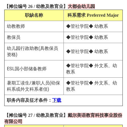
【
摊位编号 26
/
幼教及教育
业
】
大都会幼儿园
职缺名称
科系需求
Preferred Major
幼教教师
◆管社学院◆ 幼教系
教保员
◆管社学院◆ 幼教系
幼儿园行政助教(具教保员
◆管社学院◆ 幼教系
资格)
◆管社学院◆ 外文系、幼
ESL国小部储备教师
教系
暑期⼯读⽣/兼职⼈员(幼保
◆管社学院◆ 外文系、幼
科系或外文科系者佳)
教系
职务内容及征才条件
：
下载
【
摊位编号 27
/
幼教及教育
业
】
戴尔美语教育科技事业股份
有限公司