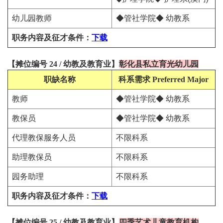
幼儿园教师
◆管社学院◆ 幼教系
职务内容及征才条件
：
下载
【
摊位编号 24
/
幼教及教育
业
】
彰化县私立育光幼儿园
职缺名称
科系需求
Preferred Major
教师
◆管社学院◆ 幼教系
教保员
◆管社学院◆ 幼教系
代理教保服务人员
不限科系
助理教保员
不限科系
园务助理
不限科系
职务内容及征才条件
：
下载
【
摊位编号 25
/
幼教及教育
业
】
四季艺术儿童教育机构