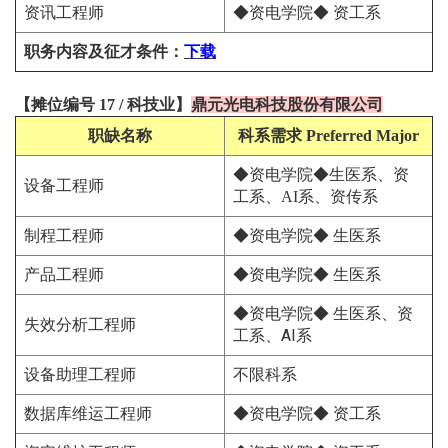
资讯工程师
◆资电学院◆ 资工系
职务内容及征才条件
：
下载
【
摊位编号 17
/
科技
业
】
鼎元光电科技股份有限公司
职缺名称
科系需求
Preferred Major
◆资电学院◆生医系、资
设
备工程师
工系、AI系、资传系
制程工程师
◆资电学院◆ 生医系
产品工程师
◆资电学院◆ 生医系
◆资电学院◆ 生医系、资
失效分析工程师
工系、AI系
设备助理工程师
不限科系
数据库维运工程师
◆资电学院◆ 资工系