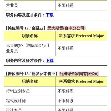
营业员
不限科系
职务内容及征才条件
：
下载
【
摊位编号 12
/
金融
业
】
元大期货(台中分公司)
职缺名称
科系需求
Preferred Major
元大期货-【国际经纪人】
不限科系
业务员
职务内容及征才条件
：
下载
【
摊位编号 13
/
批发及零售
业
】
台湾绿金家园有限公司
职缺名称
科系需求
Preferred Major
行销企划专员
不限科系
程式设计师
不限科系
设计专员
不限科系