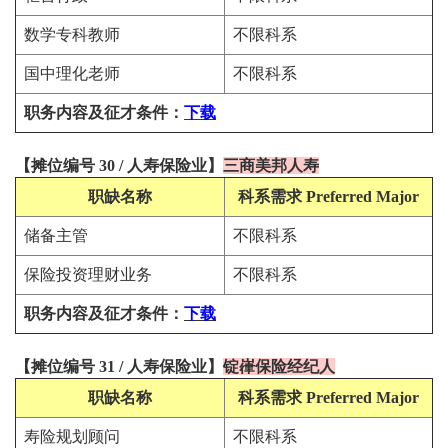
数学专科教师
不限科系
国中理化老师
不限科系
职务内容及征才条件
：
下载
【
摊位编号 30
/
人寿保险
业
】
三商美邦人寿
职缺名称
科系需求
Preferred Major
储备主管
不限科系
保险投资理财业务
不限科系
职务内容及征才条件
：
下载
【
摊位编号 31
/
人寿保险
业
】
锭嵂保险经纪人
职缺名称
科系需求
Preferred Major
寿险规划顾问
不限科系