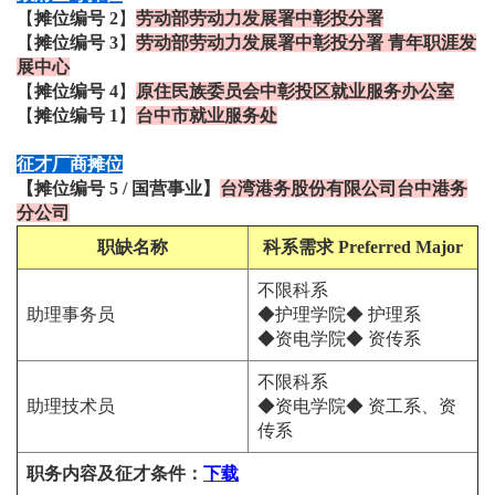
【
摊位编号
2
】
劳动部劳动力发展署中彰投分署
【
摊位编号 3
】
劳动部劳动力发展署中彰投分署 青年职涯发
展中心
【
摊位编号 4
】
原住民族委员会中彰投区就业服务办公室
【
摊位编号
1
】
台中市就业服务处
征才厂商摊位
【
摊位编号
5
/
国营事
业
】
台湾港务股份有限公司台中港务
分公司
职缺名称
科系需求 Preferred Major
不限科系
助理事务员
◆护理学院◆ 护理系
◆资电学院◆ 资传系
不限科系
助理技术员
◆资电学院◆ 资工系、资
传系
职务内容及征才条件
：
下载