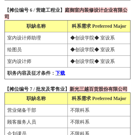
【
摊位编号
6
/
营建工程
业
】
庭御室内装修设计企业有限公
司
职缺名称
科系需求
Preferred Major
室内设计师助理
◆创设学院◆ 室设系
绘图员
◆创设学院◆ 室设系
室内设计师
◆创设学院◆ 室设系
职务内容及征才条件
：
下载
【
摊位编号 7
/
批发及零售
业
】
新光三越百货股份有限公司
职缺名称
科系需求
Preferred Major
营业储备干部
不限科系
顾客服务人员
不限科系
企划课员
不限科系