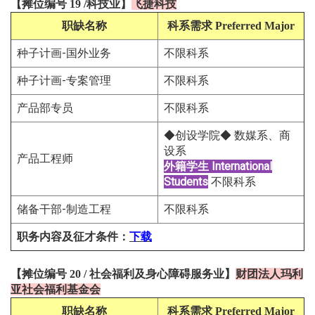
【
摊位编号 19
/
科技
业
】
飞捷科技
职缺名称
科系需求
Preferred Major
种子计画-国外业务
不限科系
种子计画-专案管理
不限科系
产品部专员
不限科系
◆创设学院◆ 数媒系、商
设系
产品工程师
外籍学生
International
Students
不限科系
储备干部-制造工程
不限科系
职务内容及征才条件
：
下载
【
摊位编号 20
/
社会福利及身心障碍服务
业
】
财团法人玛利
亚社会福利基金会
职缺名称
科系需求
Preferred Major