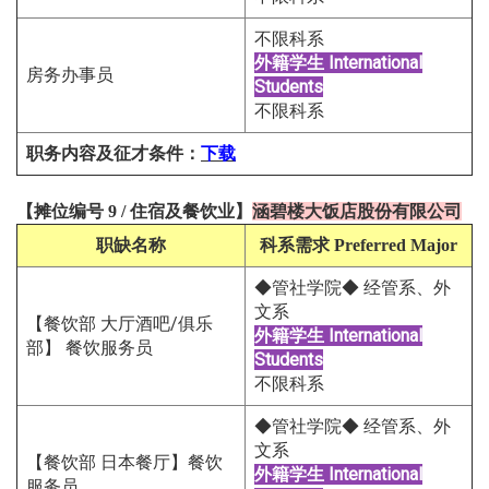
不限科系
外籍学生
International
房务办事员
Students
不限科系
职务内容及征才条件
：
下载
【
摊位编号
9
/
住宿及餐饮
业
】
涵碧楼大饭店股份有限公司
职缺名称
科系需求
Preferred Major
◆管社学院◆ 经管系、外
文系
【餐饮部 大厅酒吧/俱乐
外籍学生
International
部】 餐饮服务员
Students
不限科系
◆管社学院◆ 经管系、外
文系
【餐饮部 日本餐厅】餐饮
外籍学生
International
服务员