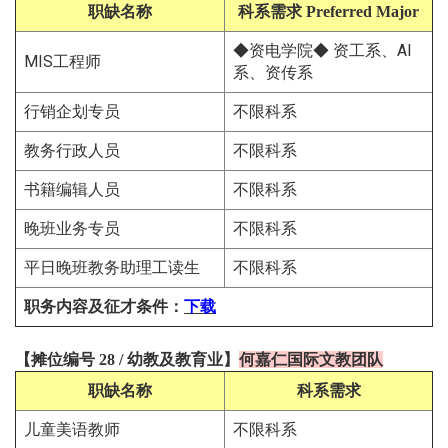
职缺名称
科系需求
Preferred Major
◆资电学院◆ 资工系、AI
MIS工程师
系、资传系
行销企划专员
不限科系
教务行政人员
不限科系
书籍编辑人员
不限科系
晚班业务专员
不限科系
平日晚班教务助理工读生
不限科系
职务内容及征才条件
：
下载
【
摊位编号 28
/
幼教及教育
业
】
何嘉仁国际文教团队
职缺名称
科系需求
儿童美语教师
不限科系