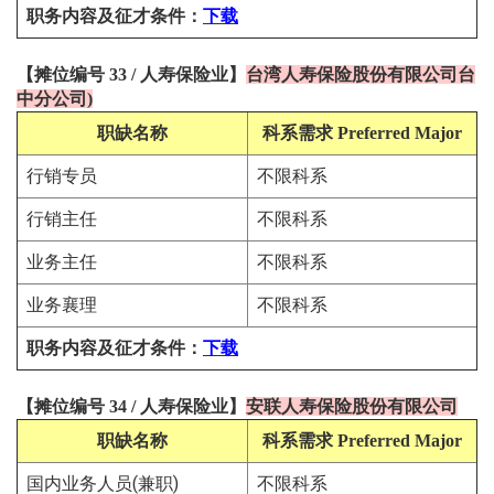
职务内容及征才条件
：
下载
【
摊位编号 33
/
人寿保险
业
】
台湾人寿保险股份有限公司台
中分公司
)
职缺名称
科系需求
Preferred Major
行销专员
不限科系
行销主任
不限科系
业务主任
不限科系
业务襄理
不限科系
职务内容及征才条件
：
下载
【
摊位编号 34
/
人寿保险
业
】
安联人寿保险股份有限公司
职缺名称
科系需求
Preferred Major
国内业务人员(兼职)
不限科系