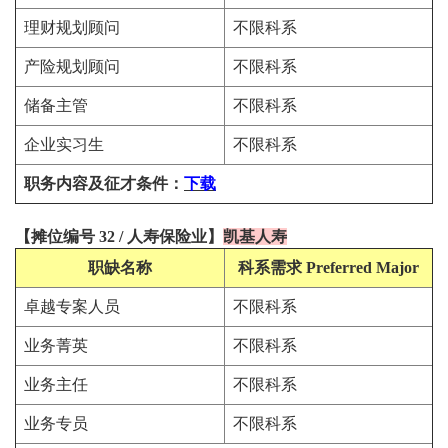
理财规划顾问
不限科系
产险规划顾问
不限科系
储备主管
不限科系
企业实习生
不限科系
职务内容及征才条件
：
下载
【
摊位编号 32
/
人寿保险
业
】
凯基人寿
职缺名称
科系需求
Preferred Major
卓越专案人员
不限科系
业务菁英
不限科系
业务主任
不限科系
业务专员
不限科系