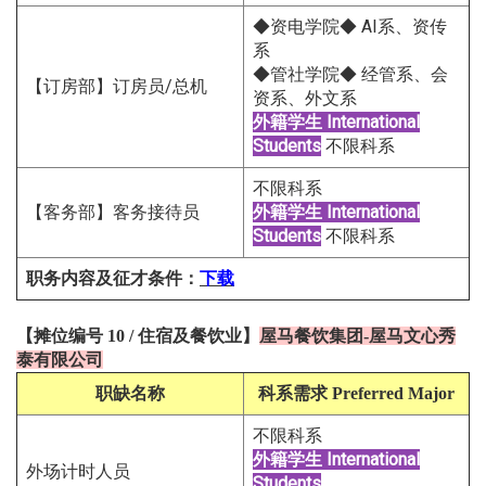
◆资电学院◆ AI系、资传
系
◆管社学院◆ 经管系、会
【订房部】订房员/总机
资系、外文系
外籍学生
International
Students
不限科系
不限科系
【客务部】客务接待员
外籍学生
International
Students
不限科系
职务内容及征才条件
：
下载
【
摊位编号 10
/
住宿及餐饮
业
】
屋马餐饮集团-屋马文心秀
泰有限公司
职缺名称
科系需求
Preferred Major
不限科系
外籍学生
International
外场计时人员
Students