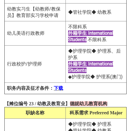
幼教实习生【幼教师/教保
◆管社学院◆ 幼教系
员】教育部实习学校申请
不限科系
幼儿美语行政教师
外籍学生
International
Students
不限科系
◆护理学院◆ 护理系、后
护系
行政校护/护理师
外籍学生
International
Students
◆护理学院◆ 护理系(澳门)
职务内容及征才条件
：
下载
【
摊位编号 23
/
幼教及教育
业
】
德妮幼儿教育机构
职缺名称
科系需求
Preferred Major
◆护理学院◆ 护理系
◆管社学院◆ 幼教系