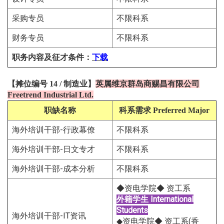
采购专员
不限科系
财务专员
不限科系
职务内容及征才条件
：
下载
【
摊位编号 14
/
制造
业
】
英属维京群岛商赐昌有限公司
Freetrend Industrial Ltd.
职缺名称
科系需求
Preferred Major
海外培训干部-行政幕僚
不限科系
海外培训干部-日文专才
不限科系
海外培训干部-成本分析
不限科系
◆资电学院◆ 资工系
外籍学生
International
Students
海外培训干部-IT资讯
◆资电学院◆ 资工系(香