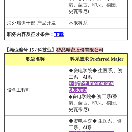
港、蒙古、印尼、德国、
史瓦帝尼)
海外培训干部-产品开发
不限科系
职务内容及征才条件
：
下载
【
摊位编号 15
/
科技
业
】
矽品精密股份有限公司
职缺名称
科系需求
Preferred Major
◆资电学院◆ 生医系,、资
工系、AI系
外籍学生
International
设备工程师
Students
◆资电学院◆ 资工系(香
港、蒙古、印尼、德国、
史瓦帝尼)
◆资电学院◆ 生医系、资
工系、AI系