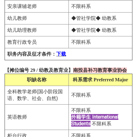
安亲课辅老师
不限科系
幼儿教师
◆管社学院◆ 幼教系
幼儿助理教师
◆管社学院◆ 幼教系
教育行政专员
不限科系
职务内容及征才条件
：
下载
【
摊位编号 29
/
幼教及教育
业
】
南投县补习教育事业协会
职缺名称
科系需求
Preferred Major
全科教学老师(国小阶段国
不限科系
语、数学、社会、自然)
不限科系
英语教师
外籍学生
International
Students
不限科系
柜台行政
不限科系