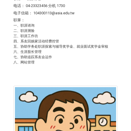
电话：
04-23323456 分机 1730
电子信箱：
104300113@asia.edu.tw
职掌：
一、职涯谘询
二、职涯测验
三、职涯工作坊
四、系友回娘家活动经费控管
五、协助学务处职涯探索与辅导奖学金、就业面试奖学金审核
六、生涯股长管理
七、协助追踪系友会运作
八、网站管理