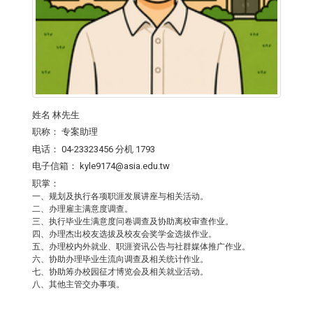
姓名
林先生
职称：
专案助理
电话：
04-23323456 分机 1793
电子信箱：
kyle9174@asia.edu.tw
职掌：
一、规划及执行各项职涯发展讲座与相关活动。
二、办理雇主满意度调查。
三、执行毕业生满意度问卷调查及协助离校审查作业。
四、办理杰出校友选拔及校友会奖学金选拔作业。
五、办理校内外就业、职涯资讯公告与社群媒体推广作业。
六、协助办理毕业生流向调查及相关统计作业。
七、协助筹办校园征才博览会及相关就业活动。
八、其他主管交办事项。