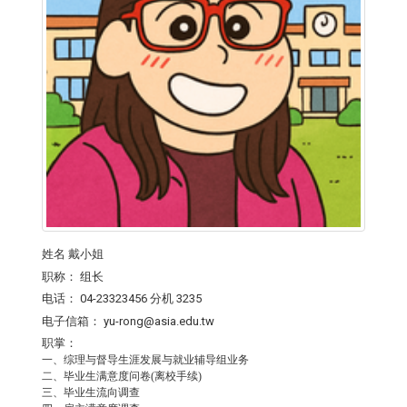
姓名
戴小姐
职称：
组长
电话：
04-23323456 分机 3235
电子信箱：
yu-rong@asia.edu.tw
职掌：
一、综理与督导生涯发展与就业辅导组业务
二、毕业生满意度问卷(离校手续)
三、毕业生流向调查