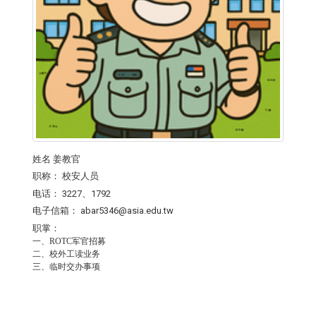
姓名
姜教官
职称：
校安人员
电话：
3227、1792
电子信箱：
abar5346@asia.edu.tw
职掌：
一、ROTC军官招募
二、校外工读业务
三、临时交办事项