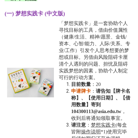
(一) 梦想实践卡
(中文版)
「梦想实践卡」是一套协助个人
寻找目标的工具，借由价值属性
（健康/生活、精神/愿景、金钱/
资本、心智/能力、人际/关系、专
业/工作）引发个人思考想要的梦
想或目标。另借由风险阻碍卡厘
清个人遇到的问题、担忧及阻碍
实践梦想的因素，协助个人制定
可行的行动方案。
目前数量
：20
申请牌卡
：
请告知【牌卡名
称】、【使用日期】、【借
用数量】寄到
104300113@asia.edu.tw
，
收到后将通知领取事宜。
请注意
：
梦想实践卡(
每盒
皆附
操作说明
*1)使用完毕