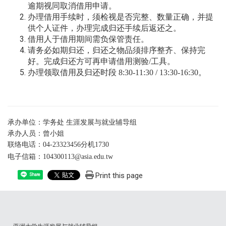
逾期视同取消借用申请。
办理借用手续时，
须检视是否完整、数量正确，并
提
供个人证件，办理完成归还手续后返还之。
借用人于借用期间需负保管责任。
请务必如期归还，归还之物品须排序整齐、保持完
好。完成归还方可再申请借用测验/工具。
办理领取借用及归还
时段
8:30-11:30 / 13:30-16:30。
承办单位：学务处 生涯发展与就业辅导组
承办人员：曾小姐
联络电话：04-23323456分机1730
电子信箱：104300113@asia.edu.tw
Print this page
Share