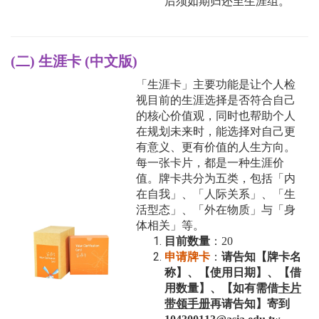
后须
如期
归还至生涯组。
(二) 生涯卡
(中文版)
「生涯卡」主要功能是让个人检
视目前的生涯选择是否符合自己
的核心价值观，同时也帮助个人
在规划未来时，能选择对自己更
有意义、更有价值的人生方向。
每一张卡片，都是一种生涯价
值。牌卡共分为五类，包括「内
在自我」、「人际关系」、「生
活型态」、「外在物质」与「身
体相关」等。
目前数量
：20
申请牌卡
：
请告知【牌卡名
称】、【使用日期】、【借
用数量】、
【如有需借
卡片
带领手册
再请告知】
寄到