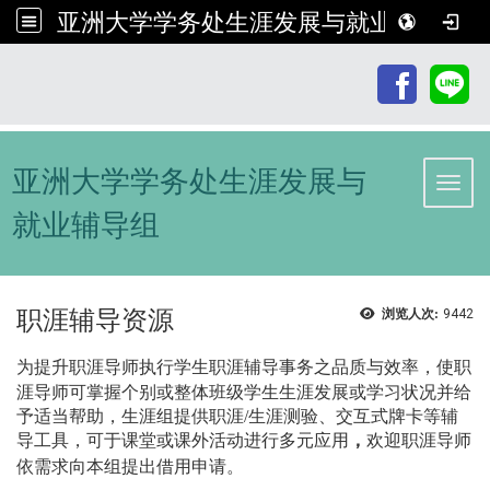
亚洲大学学务处生涯发展与就业辅导组
:::
亚洲大学学务处生涯发展与
Toggl
就业辅导组
职涯辅导资源
浏览人次:
9442
为提升职涯导师执行学生职涯辅导事务之品质与效率，使职
涯导师可掌握个别或整体班级学生生涯发展或学习状况并给
予适当帮助，生涯组提供职涯/生涯测验、交互式牌卡等辅
导工具，可于课堂或课外活动进行多元应用
，
欢迎职涯导师
依需求向本组提出
借用
申请。