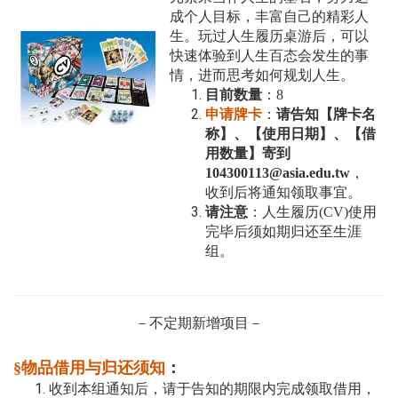
成个人目标，丰富自己的精彩人
生。玩过人生履历
桌游
后，可以
快速体验到人生百态会发生的事
情，进而思考如何规划人生。
目前数量
：8
申请牌卡
：
请告知【牌卡名
称】、【使用日期】、【借
用数量】
寄到
104300113@asia.edu.tw
，
收到后将通知领取事宜。
请注意
：人生履历(CV)
使用
完毕后须如期归还至生涯
组。
－不定期新增项目－
§
物品借用与归还须知
：
收到本组通知后，请于告知的期限内完成领取借用，