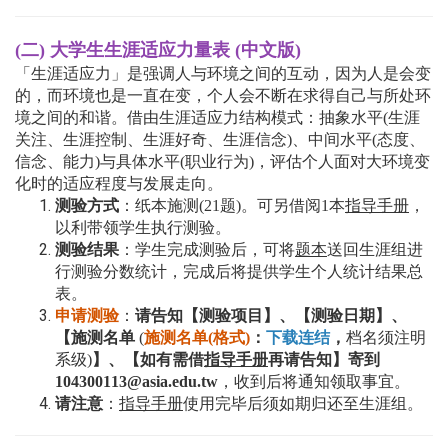
(二) 大学生生涯适应力量表
(中文版)
「生涯适应力」是强调人与环境之间的互动，因为人是会变
的，而环境也是一直在变，个人会不断在求得自己与所处环
境之间的和谐。借由生涯适应力结构模式：抽象水平(生涯
关注、生涯控制、生涯好奇、生涯信念)、中间水平(态度、
信念、能力)与具体水平(职业行为)，评估个人面对大环境变
化时的适应程度与发展走向。
测验方式
：纸本施测(21题)。可另借阅1本
指导手册
，
以利带领学生执行测验。
测验结果
：学生完成测验后，可将
题本
送回生涯组进
行测验分数统计，完成后将提供学生个人统计结果总
表。
申请测验
：
请告知【测验项目】、【测验日期】、
【施测名单
(
施测名单(格式)
：
下载连结
，
档名须注明
系级)
】、【如有需借
指导手册
再请告知】寄到
104300113@asia.edu.tw
，收到后将通知领取事宜。
请注意
：
指导手册
使用完毕后须
如期
归还至生涯组。