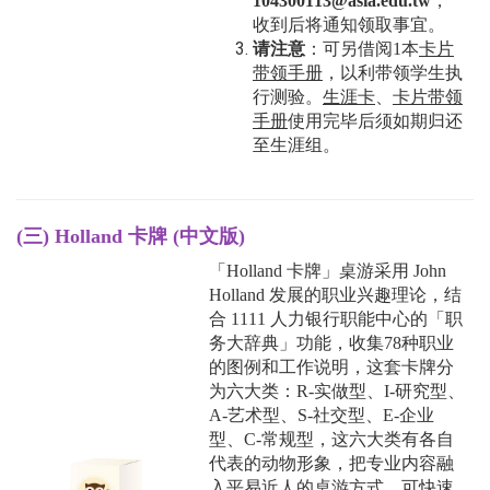
104300113@asia.edu.tw
，
收到后将通知领取事宜。
请注意
：可另借阅1本
卡片
带领手册
，以利带领学生执
行测验。
生涯卡
、
卡片带领
手册
使用完毕后须
如期
归还
至生涯组。
(三) Holland 卡牌
(中文版)
「Holland 卡牌」桌游采用 John
Holland 发展的职业兴趣理论，结
合 1111 人力银行职能中心的「职
务大辞典」功能，收集78种职业
的图例和工作说明，
这套卡牌分
为六大类：R-实做型、I-研究型、
A-艺术型、S-社交型、E-企业
型、C-常规型，这六大类有各自
代表的动物形象
，把专业内容融
入平易近人的桌游方式，可快速