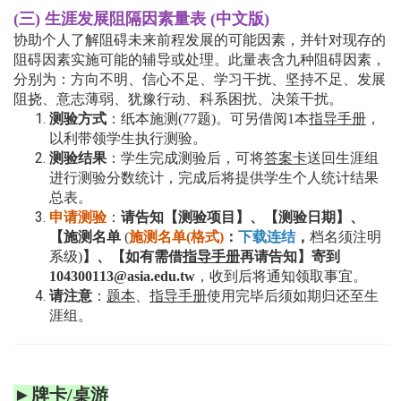
(三) 生涯发展阻隔因素量表
(中文版)
协助个人了解阻碍未来前程发展的可能因素，并针对现存的
阻碍因素实施可能的辅导或处理。此量表含九种阻碍因素，
分别为：方向不明、信心不足、学习干扰、坚持不足、发展
阻挠、意志薄弱、犹豫行动、科系困扰、决策干扰。
测验方式
：纸本施测(77题)。可另借阅1本
指导手册
，
以利带领学生执行测验。
测验结果
：学生完成测验后，可将
答案卡
送回生涯组
进行测验分数统计，完成后将提供学生个人统计结果
总表。
申请测验
：
请告知【测验项目】、【测验日期】、
【施测名单
(
施测名单(格式)
：
下载连结
，
档名须注明
系级)
】、【如有需借
指导手册
再请告知】寄到
104300113@asia.edu.tw
，收到后将通知领取事宜。
请注意
：
题本
、
指导手册
使用完毕后须
如期
归还至生
涯组。
►牌卡/桌游