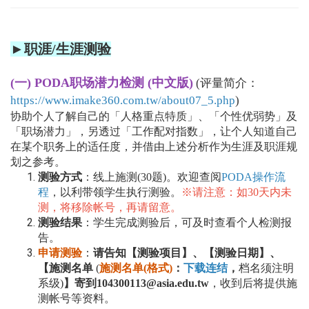
►职涯/
生涯测验
(一) PODA职场潜力检测 (中文版)
(评量简介：
https://www.imake360.com.tw/about07_5.php
)
协助个人了解自己的「人格重点特质」、「个性优弱势」及
「职场潜力」，另透过「工作配对指数」，让个人知道自己
在某个职务上的适任度，并借由上述分析作为生涯及职涯规
划之参考。
测验方式
：线上施测(30题)。欢迎查阅
PODA操作流
程
，以利带领学生执行测验。
※请注意：如30天内未
测，将移除帐号，再请留意。
测验结果
：学生完成测验后，可及时查看个人检测报
告。
申请测验
：
请告知【测验项目】、【测验日期】、
【施测名单
(
施
测名单(格式)
：
下载连结
，
档名须注明
系级)
】寄到104300113@asia.edu.tw
，收到后将提供施
测帐号等资料。