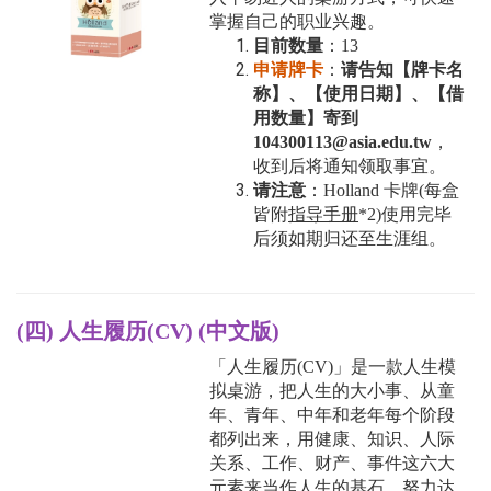
掌握自己的职业兴趣。
目前数量
：13
申请牌卡
：
请告知【牌卡名
称】、【使用日期】、【借
用数量】
寄到
104300113@asia.edu.tw
，
收到后将通知领取事宜。
请注意
：
Holland 卡牌
(
每盒
皆附
指导手册
*2
)
使用完毕
后须
如期
归还至生涯组。
(四) 人生履历(CV)
(中文版)
「人生履历(CV)」是一款人生模
拟桌游，把人生的大小事、从童
年、青年、中年和老年每个阶段
都列出来，用健康、知识、人际
关系、工作、财产、事件这六大
元素来当作人生的基石，努力达