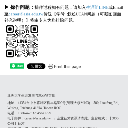
▶
操作问题：
操作过程如有问题，请加入
生涯组LINE
或Email
至
career@asia.edu.tw
传送【学号+叙述
UCAN
问题（可截图画面
补充说明）】将由专人为您排除问题。
Print this page
Share
亚洲大学生涯发展与就业辅导组
地址：41354台中市雾峰区柳丰路500号(管理大楼M103) 500, Lioufeng Rd.,
Wufeng, Taichung 41354, Taiwan ROC
电话：+886-4-23323456#1799
电子邮件：career@asia.edu.tw ←企业征才资讯请寄此。主旨格式：【
OOO
公司】征才