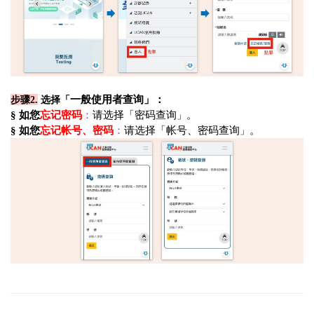
步骤2
.
选择「
一般使用者查询」：
§ 如您
忘记密码
：
请选择「密码查询
」
。
§ 如您
忘记帐号、密码
：
请选择「帐号、密码查询
」
。