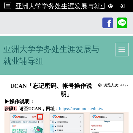
亚洲大学学务处生涯发展与就业辅导组
:::
亚洲大学学务处生涯发展与
Toggl
就业辅导组
UCAN「忘记密码、帐号操作说
浏览人次:
4797
明」
▶操作说明：
步骤1
.
请至UCAN，网址：
https://ucan.moe.edu.tw