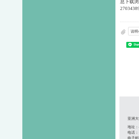
息下载浏
270343
说明会
Shar
亚洲大
地址：41
电话：+8
电子邮件