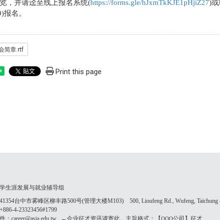
览，并请迳至线上报名系统(
https://forms.gle/hJxmTkKJE1pHjiZ27
)或
89)报名。
简章.rtf
Print this page
e
学生涯发展与就业辅导组
354台中市雾峰区柳丰路500号(管理大楼M103) 500, Lioufeng Rd., Wufeng, Taichung 41
86-4-23323456#1799
：career@asia.edu.tw ←企业征才资讯请寄此。主旨格式：【
公司】征才
OOO