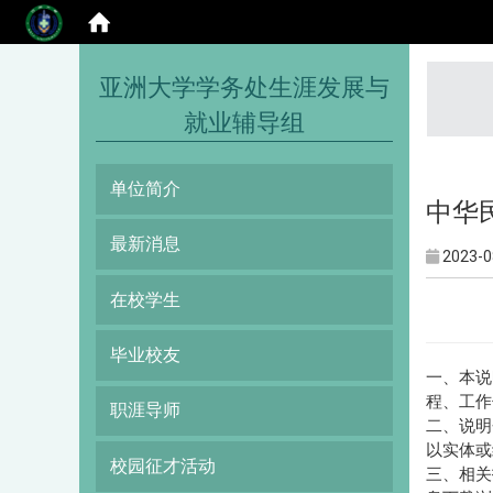
:::
亚洲大学学务处生涯发展与
就业辅导组
单位简介
中华
最新消息
2023-0
在校学生
毕业校友
一、本说
程、工作
职涯导师
二、说明
以实体或
校园征才活动
三、相关