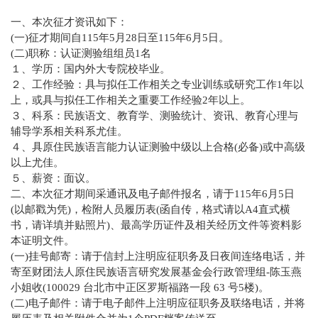
一、本次征才资讯如下：
(一)征才期间自115年5月28日至115年6月5日。
(二)职称：认证测验组组员1名
１、学历：国内外大专院校毕业。
２、工作经验：具与拟任工作相关之专业训练或研究工作1年以
上，或具与拟任工作相关之重要工作经验2年以上。
３、科系：民族语文、教育学、测验统计、资讯、教育心理与
辅导学系相关科系尤佳。
４、具原住民族语言能力认证测验中级以上合格(必备)或中高级
以上尤佳。
５、薪资：面议。
二、本次征才期间采通讯及电子邮件报名，请于115年6月5日
(以邮戳为凭)，检附人员履历表(函自传，格式请以A4直式横
书，请详填并贴照片)、最高学历证件及相关经历文件等资料影
本证明文件。
(一)挂号邮寄：请于信封上注明应征职务及日夜间连络电话，并
寄至财团法人原住民族语言研究发展基金会行政管理组-陈玉燕
小姐收(100029 台北市中正区罗斯福路一段 63 号5楼)。
(二)电子邮件：请于电子邮件上注明应征职务及联络电话，并将