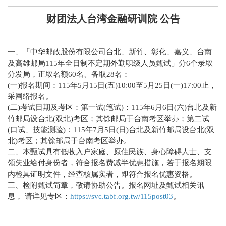
财团法人台湾金融研训院 公告
一、「中华邮政股份有限公司台北、新竹、彰化、嘉义、台南
及高雄邮局115年全日制不定期外勤职级人员甄试」分6个录取
分发局，正取名额60名、备取28名：
(一)报名期间：115年5月15日(五)10:00至5月25日(一)17:00止，
采网络报名。
(二)考试日期及考区：第一试(笔试)：115年6月6日(六)台北及新
竹邮局设台北(双北)考区；其馀邮局于台南考区举办；第二试
(口试、技能测验)：115年7月5日(日)台北及新竹邮局设台北(双
北)考区；其馀邮局于台南考区举办。
二、本甄试具有低收入户家庭、原住民族、身心障碍人士、支
领失业给付身份者，符合报名费减半优惠措施，若于报名期限
内检具证明文件，经查核属实者，即符合报名优惠资格。
三、检附甄试简章，敬请协助公告。报名网址及甄试相关讯
息， 请详见专区：
https://svc.tabf.org.tw/115post03
。