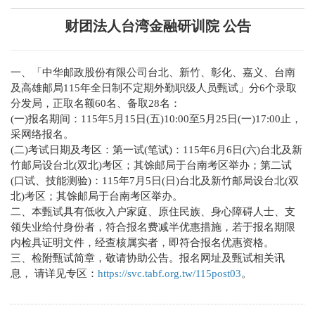
财团法人台湾金融研训院 公告
一、「中华邮政股份有限公司台北、新竹、彰化、嘉义、台南
及高雄邮局115年全日制不定期外勤职级人员甄试」分6个录取
分发局，正取名额60名、备取28名：
(一)报名期间：115年5月15日(五)10:00至5月25日(一)17:00止，
采网络报名。
(二)考试日期及考区：第一试(笔试)：115年6月6日(六)台北及新
竹邮局设台北(双北)考区；其馀邮局于台南考区举办；第二试
(口试、技能测验)：115年7月5日(日)台北及新竹邮局设台北(双
北)考区；其馀邮局于台南考区举办。
二、本甄试具有低收入户家庭、原住民族、身心障碍人士、支
领失业给付身份者，符合报名费减半优惠措施，若于报名期限
内检具证明文件，经查核属实者，即符合报名优惠资格。
三、检附甄试简章，敬请协助公告。报名网址及甄试相关讯
息， 请详见专区：
https://svc.tabf.org.tw/115post03
。