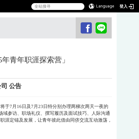
Language
登入
:::
5年青年职涯探索营」
司 公告
于7月16日及7月23日特分别办理两梯次两天一夜的
及场域参访、职场礼仪、撰写履历及面试技巧、人际沟通
、职涯定锚及发展，让青年彼此借由同侪交流互动激荡，