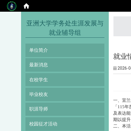
:::
亚洲大学学务处生涯发展与
就业辅导组
单位简介
就业
最新消息
2026-0
在校学生
毕业校友
一、宜兰
「115
职涯导师
及表达能
期以提升
校园征才活动
二、本活动