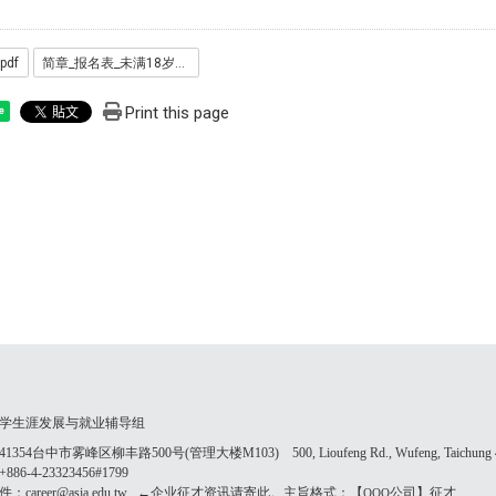
pdf
简章_报名表_未满18岁家长同意书.pdf
Print this page
e
学生涯发展与就业辅导组
354台中市雾峰区柳丰路500号(管理大楼M103) 500, Lioufeng Rd., Wufeng, Taichung 41
86-4-23323456#1799
：career@asia.edu.tw ←企业征才资讯请寄此。主旨格式：【
公司】征才
OOO