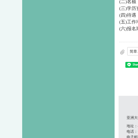
(二)名
(三)学
(四)待遇
(五)工
(六)报
简章.
Shar
亚洲大
地址：41
电话：+8
电子邮件