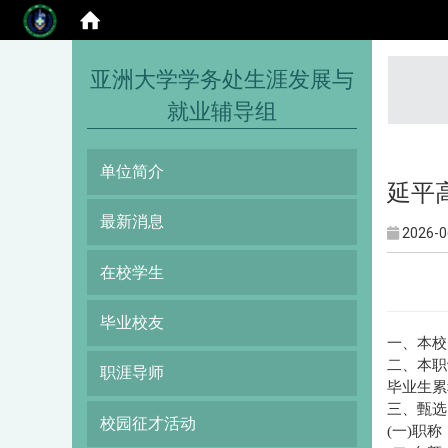
:::
亚洲大学学务处生涯发展与
就业辅导组
单位简介
延平
最新消息
2026-0
在校学生
毕业校友
一、本校
二、本职
职涯导师
毕业生累
三、甄选
校园征才活动
(一)职