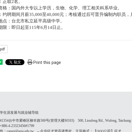
额：正取2名。
历资格：国内外大专以上学历，生物、化学、理工相关科系毕业。
：约聘期间月薪35,000至40,000元；考核通过后可晋升编制内职员，月
作地点：台北市私立延平高级中学。
名期限：即日起至115年6月14日止。
pdf
Print this page
e
学生涯发展与就业辅导组
354台中市雾峰区柳丰路500号(管理大楼M103) 500, Lioufeng Rd., Wufeng, Taichung 41
86-4-23323456#1799
：career@asia.edu.tw ←企业征才资讯请寄此。主旨格式：【
公司】征才
OOO