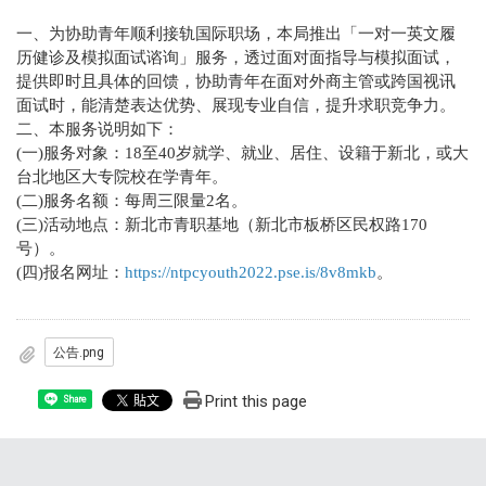
一、为协助青年顺利接轨国际职场，本局推出「一对一英文履
历健诊及模拟面试谘询」服务，透过面对面指导与模拟面试，
提供即时且具体的回馈，协助青年在面对外商主管或跨国视讯
面试时，能清楚表达优势、展现专业自信，提升求职竞争力。
二、本服务说明如下：
(一)服务对象：18至40岁就学、就业、居住、设籍于新北，或大
台北地区大专院校在学青年。
(二)服务名额：每周三限量2名。
(三)活动地点：新北市青职基地（新北市板桥区民权路170
号）。
(四)报名网址：
https://ntpcyouth2022.pse.is/8v8mkb
。
公告.png
Print this page
Share