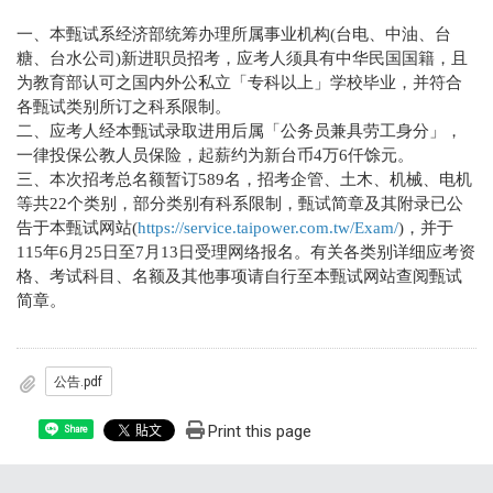
一、本甄试系经济部统筹办理所属事业机构(台电、中油、台
糖、台水公司)新进职员招考，应考人须具有中华民国国籍，且
为教育部认可之国内外公私立「专科以上」学校毕业，并符合
各甄试类别所订之科系限制。
二、应考人经本甄试录取进用后属「公务员兼具劳工身分」，
一律投保公教人员保险，起薪约为新台币4万6仟馀元。
三、本次招考总名额暂订589名，招考企管、土木、机械、电机
等共22个类别，部分类别有科系限制，甄试简章及其附录已公
告于本甄试网站(
https://service.taipower.com.tw/Exam/
)，并于
115年6月25日至7月13日受理网络报名。有关各类别详细应考资
格、考试科目、名额及其他事项请自行至本甄试网站查阅甄试
简章。
公告.pdf
Print this page
Share