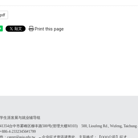
pdf
Print this page
e
学生涯发展与就业辅导组
354台中市雾峰区柳丰路500号(管理大楼M103) 500, Lioufeng Rd., Wufeng, Taichung 41
86-4-23323456#1799
：career@asia.edu.tw ←企业征才资讯请寄此。主旨格式：【
公司】征才
OOO