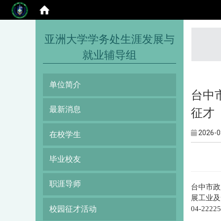
:::
亚洲大学学务处生涯发展与
就业辅导组
单位简介
台中市
最新消息
征才
2026-0
在校学生
毕业校友
职涯导师
台中市政
展工业及
校园征才活动
04-2222