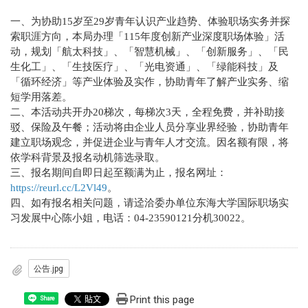
一、为协助15岁至29岁青年认识产业趋势、体验职场实务并探
索职涯方向，本局办理「115年度创新产业深度职场体验」活
动，规划「航太科技」、「智慧机械」、「创新服务」、「民
生化工」、「生技医疗」、「光电资通」、「绿能科技」及
「循环经济」等产业体验及实作，协助青年了解产业实务、缩
短学用落差。
二、本活动共开办20梯次，每梯次3天，全程免费，并补助接
驳、保险及午餐；活动将由企业人员分享业界经验，协助青年
建立职场观念，并促进企业与青年人才交流。因名额有限，将
依学科背景及报名动机筛选录取。
三、报名期间自即日起至额满为止，报名网址：
https://reurl.cc/L2Vl49
。
四、如有报名相关问题，请迳洽委办单位东海大学国际职场实
习发展中心陈小姐，电话：04-23590121分机30022。
公告.jpg
Print this page
Share