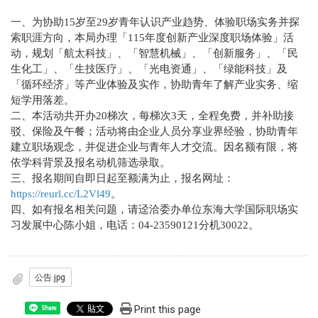
一、为协助15岁至29岁青年认识产业趋势、体验职场实务并探
索职涯方向，本局办理「115年度创新产业深度职场体验」活
动，规划「航太科技」、「智慧机械」、「创新服务」、「民
生化工」、「生技医疗」、「光电资通」、「绿能科技」及
「循环经济」等产业体验及实作，协助青年了解产业实务、缩
短学用落差。
二、本活动共开办20梯次，每梯次3天，全程免费，并补助接
驳、保险及午餐；活动将由企业人员分享业界经验，协助青年
建立职场观念，并促进企业与青年人才交流。因名额有限，将
依学科背景及报名动机筛选录取。
三、报名期间自即日起至额满为止，报名网址：
https://reurl.cc/L2Vl49
。
四、如有报名相关问题，请迳洽委办单位东海大学国际职场实
习发展中心陈小姐，电话：04-23590121分机30022。
公告.jpg
Print this page
Share