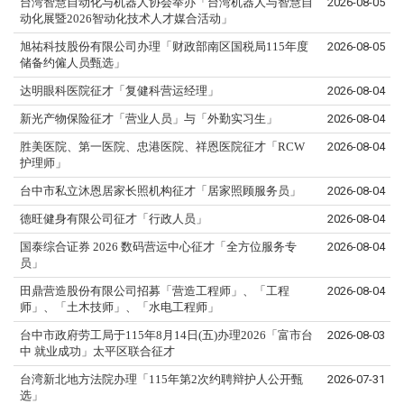
台湾智慧自动化与机器人协会举办「台湾机器人与智慧自
2026-08-05
动化展暨2026智动化技术人才媒合活动」
旭祐科技股份有限公司办理「财政部南区国税局115年度
2026-08-05
储备约僱人员甄选」
达明眼科医院征才「复健科营运经理」
2026-08-04
新光产物保险征才「营业人员」与「外勤实习生」
2026-08-04
胜美医院、第一医院、忠港医院、祥恩医院征才「RCW
2026-08-04
护理师」
台中市私立沐恩居家长照机构征才「居家照顾服务员」
2026-08-04
德旺健身有限公司征才「行政人员」
2026-08-04
国泰综合证券 2026 数码营运中心征才「全方位服务专
2026-08-04
员」
田鼎营造股份有限公司招募「营造工程师」、「工程
2026-08-04
师」、「土木技师」、「水电工程师」
台中市政府劳工局于115年8月14日(五)办理2026「富市台
2026-08-03
中 就业成功」太平区联合征才
台湾新北地方法院办理「115年第2次约聘辩护人公开甄
2026-07-31
选」