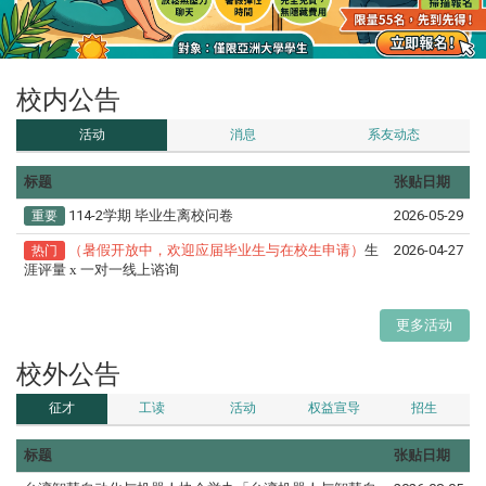
校内公告
活动
消息
系友动态
标题
张贴日期
114-2学期 毕业生离校问卷
2026-05-29
重要
（暑假开放中，欢迎应届毕业生与在校生申请）
生
2026-04-27
热门
涯评量 x 一对一线上谘询
更多活动
校外公告
征才
工读
活动
权益宣导
招生
标题
张贴日期