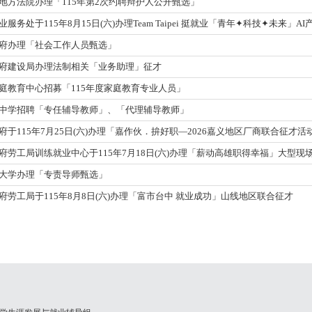
地方法院办理「115年第2次约聘辩护人公开甄选」
服务处于115年8月15日(六)办理Team Taipei 挺就业「青年✦科技✦未来」
府办理「社会工作人员甄选」
府建设局办理法制相关「业务助理」征才
庭教育中心招募「115年度家庭教育专业人员」
中学招聘「专任辅导教师」、「代理辅导教师」
府于115年7月25日(六)办理「嘉作伙．拚好职—2026嘉义地区厂商联合征才活
府劳工局训练就业中心于115年7月18日(六)办理「薪动高雄职得幸福」大型现
大学办理「专责导师甄选」
府劳工局于115年8月8日(六)办理「富市台中 就业成功」山线地区联合征才