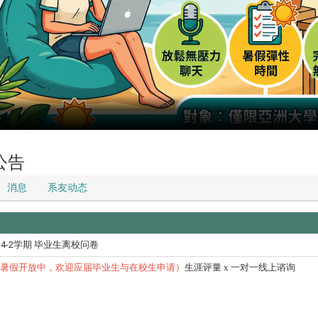
公告
消息
系友动态
14-2学期 毕业生离校问卷
暑假开放中，欢迎应届毕业生与在校生申请）
生涯评量 x 一对一线上谘询