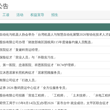
公告
工读
活动
权益宣导
招生
自动化与机器人协会举办「台湾机器人与智慧自动化展暨2026智动化技术人才
股份有限公司办理「财政部南区国税局115年度储备约僱人员甄选」
医院征才「复健科营运经理」
保险征才「营业人员」与「外勤实习生」
、第一医院、忠港医院、祥恩医院征才「RCW护理师」
立沐恩居家长照机构征才「居家照顾服务员」
有限公司征才「行政人员」
证券 2026 数码营运中心征才「全方位服务专员」
股份有限公司招募「营造工程师」、「工程师」、「土木技师」、「水电工程
府劳工局于115年8月14日(五)办理2026「富市台中 就业成功」太平区联合征才