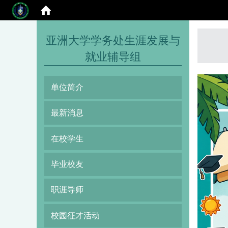
:::
亚洲大学学务处生涯发展与
就业辅导组
单位简介
最新消息
在校学生
毕业校友
职涯导师
校园征才活动