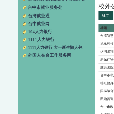
校外
台中市就业服务处
征才
台湾就业通
台中就业网
标题
104人力银行
台湾智慧
1111人力银行
旭祐科技
1111人力银行-大一新生懒人包
达明眼科
外国人在台工作服务网
新光产物
胜美医院
台中市私
德旺健身
国泰综合
田鼎营造
台中市政