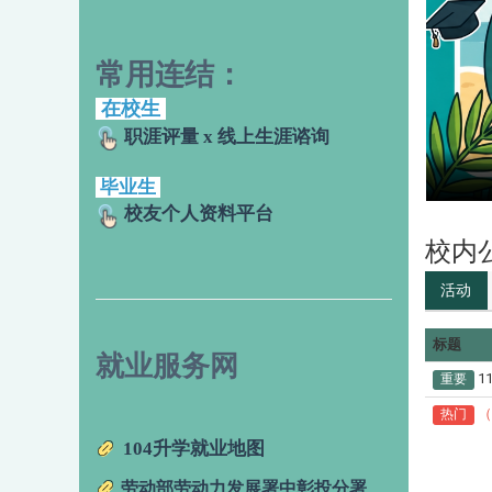
常用连结：
在校生
职涯评量 x 线上生涯谘询
毕业生
校友个人资料平台
校内
活动
标题
就业服务网
1
重要
（
热门
104升学就业地图
劳动部劳动力发展署中彰投分署