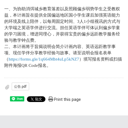
一、为协助消弭城乡教育落差以及照顾偏乡弱势学生之受教权
益，本计画旨在提供全国偏远地区国小学生课后加强英语能力
的环境及线上陪伴，以每周固定时间、3人1小组视讯的方式与
大学端之英语学伴进行交流。担任英语学伴可体认到偏乡学童
的学习困境，增进同理心，并获得宝贵的偏乡远距教学服务经
验与教学钟点费。
二、本计画将于旨揭说明会简介计画内容、英语远距教学事
项、现任学伴分享教学经验与故事。请至说明会报名表单
（
https://forms.gle/1q664Mbt4uLp5kNZ7
）填写报名资料或扫描
附件海报QR Code报名。
公告.pdf
Print this page
Share