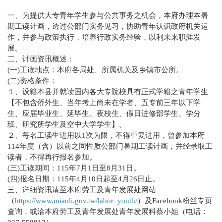
一、为提供大专青年学生参与公共事务之机会，本府办理本暑
期工读计画，透过公部门实务见习，协助青年认识政府机关运
作，并参与政策执行，培养行政实务经验，以利未来职涯发
展。
二、计画资讯概述：
(一)工读地点：本府各局处、所属机关及乡镇市公所。
(二)资格条件：
１、设籍本县并就读国内各大专院校具有正式学籍之青年学生
【不包含侨外生、当年考上尚未在学者、五专前三年以下学
生、应届毕业生、延毕生、夜校生、假日进修部学生、学分
班、研究所学生及空中大学学生】。
２、每名工读生进用以1次为限，不得重复进用，曾参加本府
114年度（含）以前之同性质公部门暑期工读计画，并经录取工
读者，不得再行报名参加。
(三)工读期间：115年7月1日至8月31日。
(四)报名日期：115年4月10日起至4月26日止。
三、详细资讯请至本府劳工及青年发展处网站
（
https://www.miaoli.gov.tw/labor_youth/
）及Facebook粉丝专页
查询，或洽本府劳工及青年发展处青年发展科蔡小姐（电话：