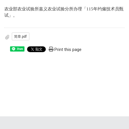
农业部农业试验所嘉义农业试验分所办理「115年约僱技术员甄
试」。
简章.pdf
Print this page
Share