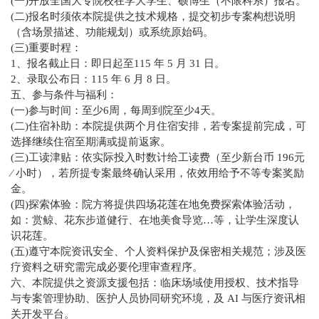
(一)开放全国大专院校在学大学生、硕博生（不限科系）报名。
(二)报名时须依本院提供之技术规格，提交初步专案构想说明
（含场景描述、功能规划）或系统原始码。
(三)重要时程：
1、报名截止日：即日起至115 年 5 月 31 日。
2、录取公布日：115 年 6 月 8 日。
五、参与条件与福利：
(一)参与时间：至少6周，每周到院至少4天。
(二)住宿补助：本院提供两个月住宿安排，若专案提前完成，可
选择继续住宿至期满或提前返家。
(三)工读津贴：依实际投入时数计给工读费（至少新台币 196元
∕ 小时），若所提专案最终确认采用，依效用给予不等专案奖励
金。
(四)探索体验：院方将提供四场花莲在地免费探索体验活动，
如：赏鲸、花东步道健行、在地美食导览…等，让学生深度认
识花莲。
(五)遵守本院资讯安全、个人资料保护及保密相关规范；涉及医
疗资料之研究需完成必要伦理审查程序。
六、本院提供之资源支援包括：临床场域使用授权、技术指导
与专案管理协助、医护人员协同研究环境，及 AI 与医疗资讯相
关开发平台。