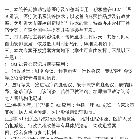
一、本院长期推动智慧医疗及AI创新应用，积极整合LLM、语
音辨识、医疗资讯系统等技术，以改善临床照护品质及行政效
率。为引进大专院校创新思维与技术能量，特举办本次打工换
宿专案，广邀全国学生提案并实际参与开发。
二、打工换宿主要内容说明：每周至少工作四天，其馀时间可
自由安排旅游；依最低工时时薪给付，详细说明如下。
三、本次专案开放提案方向如下（学生可自由发挥，不限以下
主题）：
(一)AI 语音会议记录摘要应用：
1、行政场景：财务会议、预算审查、行政会议、专案管理会议
等之语音转录与自动摘要。
2、医疗场景：癌症治疗家庭会议、安宁照护家庭会议、病情解
释、急诊问诊、门诊问诊、营养卫教谘询、糖尿病卫教谘询等
之语音结构化记录。
(二)各类医疗／护理相关 AI 应用：包括护理 AI 交班、临床决策
支援、病人风险预测、医疗影像辨识辅助等。
(三)非 AI 相关医疗或行政创新提案：凡对住院体验、医护人员
负担减轻、行政流程改善等有具体想法者，均欢迎提案。
四、报名资格与参与机制：