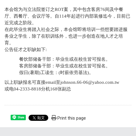
本会馆为与立法院签订之ROT案，其中包含客房76间及中餐
厅、西餐厅、会议厅等。自114年起进行内部装修迄今，目前已
近完成之阶段。
在此毕业生将踏入社会之际，本会馆即将培训一些想要踏进服
务业之学生，除了在职训练外，也进一步创造在地人才之培
育。
公告征才之职缺如下:
餐饮部储备干部：毕业生或在校生皆可报名。
客房部储备干部：毕业生或在校生皆可报名。
假日(暑期)工读生：(时薪依劳基法)。
以上职缺报名可直接email至johnson.66-06@yahoo.com.tw
或电04-2333-8818分机168张副总
Print this page
Share