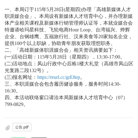
一、本局订于115年5月28日(星期四)办理「高雄新媒体人才
职涯媒合会」。本局设有新媒体人才培育中心，并办理新媒
体产业相关课程及新媒体行销管理师认证等，本就业媒合会
特邀请哈玛星科技、飞轮电商Hour Loop、台湾福兴、烨辉
企业、台钢雄鹰、五福旅行社、汉来美食等20家知名企业，
提供100个以上职缺，协助青年朋友获取理想职务。
二、「高雄新媒体职涯媒合会」相关资讯摘要如下：
(一)活动日期：115年5月28日（星期四），13:30-17:00。
(二)活动地点：凤山行政中心后栋1楼大礼堂（高雄市凤山区
光复路二段132号）。
(三)报名网址：
https://reurl.cc/grE8ep
。
三、本职涯媒合会包含履历健诊服务，服务时间14:30-
16:30。
四、本活动联络窗口请洽本局新媒体人才培育中心（07）
799-0829。
公告.pdf